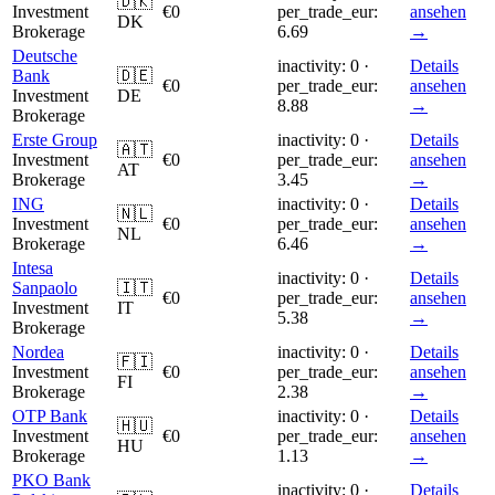
🇩🇰
Investment
€0
per_trade_eur:
ansehen
DK
Brokerage
6.69
→
Deutsche
inactivity: 0 ·
Details
Bank
🇩🇪
€0
per_trade_eur:
ansehen
Investment
DE
8.88
→
Brokerage
Erste Group
inactivity: 0 ·
Details
🇦🇹
Investment
€0
per_trade_eur:
ansehen
AT
Brokerage
3.45
→
ING
inactivity: 0 ·
Details
🇳🇱
Investment
€0
per_trade_eur:
ansehen
NL
Brokerage
6.46
→
Intesa
inactivity: 0 ·
Details
Sanpaolo
🇮🇹
€0
per_trade_eur:
ansehen
Investment
IT
5.38
→
Brokerage
Nordea
inactivity: 0 ·
Details
🇫🇮
Investment
€0
per_trade_eur:
ansehen
FI
Brokerage
2.38
→
OTP Bank
inactivity: 0 ·
Details
🇭🇺
Investment
€0
per_trade_eur:
ansehen
HU
Brokerage
1.13
→
PKO Bank
inactivity: 0 ·
Details