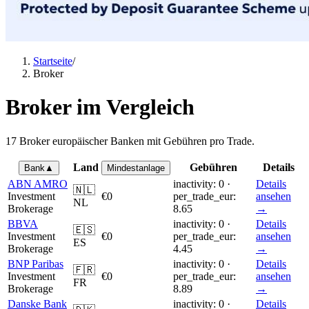
Startseite
/
Broker
Broker im Vergleich
17 Broker europäischer Banken mit Gebühren pro Trade.
Land
Gebühren
Details
Bank
▲
Mindestanlage
ABN AMRO
inactivity: 0 ·
Details
🇳🇱
Investment
€0
per_trade_eur:
ansehen
NL
Brokerage
8.65
→
BBVA
inactivity: 0 ·
Details
🇪🇸
Investment
€0
per_trade_eur:
ansehen
ES
Brokerage
4.45
→
BNP Paribas
inactivity: 0 ·
Details
🇫🇷
Investment
€0
per_trade_eur:
ansehen
FR
Brokerage
8.89
→
Danske Bank
inactivity: 0 ·
Details