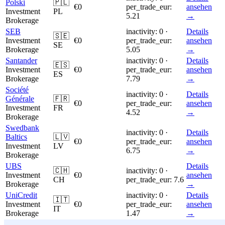
Polski
🇵🇱
€0
per_trade_eur:
ansehen
Investment
PL
5.21
→
Brokerage
SEB
inactivity: 0 ·
Details
🇸🇪
Investment
€0
per_trade_eur:
ansehen
SE
Brokerage
5.05
→
Santander
inactivity: 0 ·
Details
🇪🇸
Investment
€0
per_trade_eur:
ansehen
ES
Brokerage
7.79
→
Société
inactivity: 0 ·
Details
Générale
🇫🇷
€0
per_trade_eur:
ansehen
Investment
FR
4.52
→
Brokerage
Swedbank
inactivity: 0 ·
Details
Baltics
🇱🇻
€0
per_trade_eur:
ansehen
Investment
LV
6.75
→
Brokerage
UBS
Details
🇨🇭
inactivity: 0 ·
Investment
€0
ansehen
CH
per_trade_eur: 7.6
Brokerage
→
UniCredit
inactivity: 0 ·
Details
🇮🇹
Investment
€0
per_trade_eur:
ansehen
IT
Brokerage
1.47
→