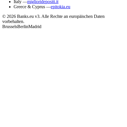
Italy
—
miglioridepositi.it
Greece & Cyprus
—
epitokia.eu
© 2026 Banks.eu v3. Alle Rechte an europäischen Daten
vorbehalten.
Brussels
Berlin
Madrid