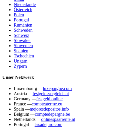
Niederlande
Österreich
Polen
Portugal
Rumänien
Schweden
Schweiz
Slowakei
Slowenien
Spanien
Tschechien
Ungarn
Zypern
Unser Netzwerk
Luxembourg
—
luxepargne.com
Austria
—
festgeld-vergleich.at
Germany
—
festgeld.online
France
—
compteaterme.eu
Spain
—
mejoresdepositos.info
Belgium
—
comptedepargne.be
Netherlands
—
onlinespaarrente.nl
Portugal
—
taxadejuro.com