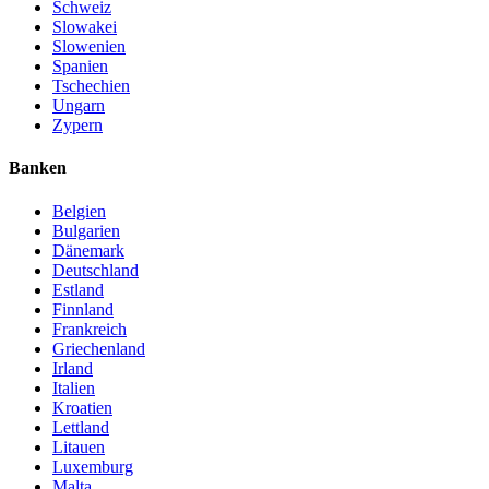
Schweiz
Slowakei
Slowenien
Spanien
Tschechien
Ungarn
Zypern
Banken
Belgien
Bulgarien
Dänemark
Deutschland
Estland
Finnland
Frankreich
Griechenland
Irland
Italien
Kroatien
Lettland
Litauen
Luxemburg
Malta