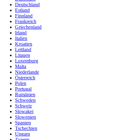
Deutschland
Estland
Finnland
Frankreich
Griechenland
Irland
Italien
Kroatien
Lettland
Litauen
Luxemburg
Malta
Niederlande
Österreich
Polen
Portugal
Rumänien
Schweden
Schweiz
Slowakei
Slowenien
Spanien
Tschechien
Ungarn
Zypern