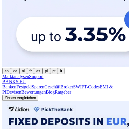
en
de
nl
fr
es
pl
pt
it
Marktanalysen
Support
BANKS.EU
Banken
Festgeld
Sparen
Geschäft
Broker
SWIFT-Codes
EMI &
PI
Devisen
Bewertungen
Blog
Ratgeber
Zinsen vergleichen