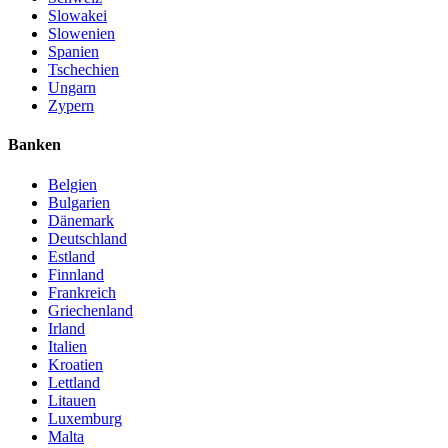
Slowakei
Slowenien
Spanien
Tschechien
Ungarn
Zypern
Banken
Belgien
Bulgarien
Dänemark
Deutschland
Estland
Finnland
Frankreich
Griechenland
Irland
Italien
Kroatien
Lettland
Litauen
Luxemburg
Malta