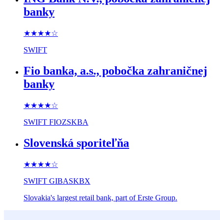
banky
★★★★
☆
SWIFT
Fio banka, a.s., pobočka zahraničnej
banky
★★★★
☆
SWIFT
FIOZSKBA
Slovenská sporiteľňa
★★★★
☆
SWIFT
GIBASKBX
Slovakia's largest retail bank, part of Erste Group.