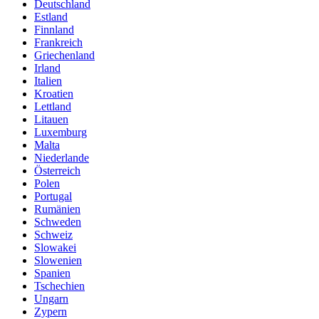
Deutschland
Estland
Finnland
Frankreich
Griechenland
Irland
Italien
Kroatien
Lettland
Litauen
Luxemburg
Malta
Niederlande
Österreich
Polen
Portugal
Rumänien
Schweden
Schweiz
Slowakei
Slowenien
Spanien
Tschechien
Ungarn
Zypern