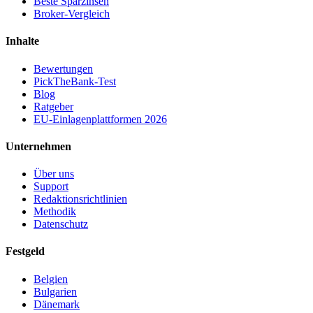
Beste Sparzinsen
Broker-Vergleich
Inhalte
Bewertungen
PickTheBank-Test
Blog
Ratgeber
EU-Einlagenplattformen 2026
Unternehmen
Über uns
Support
Redaktionsrichtlinien
Methodik
Datenschutz
Festgeld
Belgien
Bulgarien
Dänemark