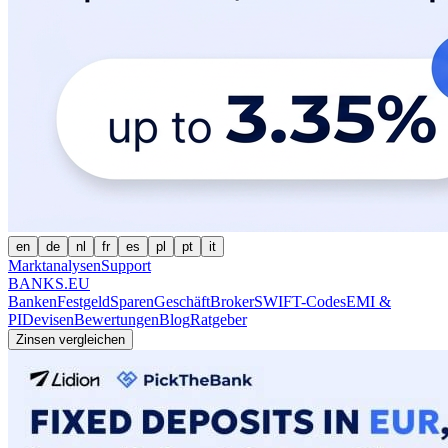
en
de
nl
fr
es
pl
pt
it
Marktanalysen
Support
BANKS.EU
Banken
Festgeld
Sparen
Geschäft
Broker
SWIFT-Codes
EMI &
PI
Devisen
Bewertungen
Blog
Ratgeber
Zinsen vergleichen