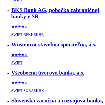
SWIFT
BKS Bank AG, pobočka zahraničnej
banky v SR
★★★★
☆
SWIFT
BFKKSKBB
Wüstenrot stavebná sporiteľňa, a.s.
★★★★
☆
SWIFT
Všeobecná úverová banka, a.s.
★★★★
☆
SWIFT
SUBASKBX
Slovenská záručná a rozvojová banka,