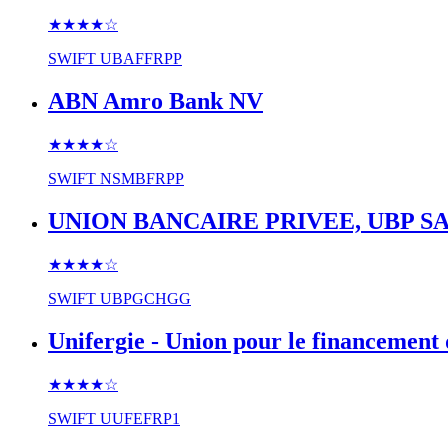
★★★★
☆
SWIFT
UBAFFRPP
ABN Amro Bank NV
★★★★
☆
SWIFT
NSMBFRPP
UNION BANCAIRE PRIVEE, UBP S
★★★★
☆
SWIFT
UBPGCHGG
Unifergie - Union pour le financement
★★★★
☆
SWIFT
UUFEFRP1