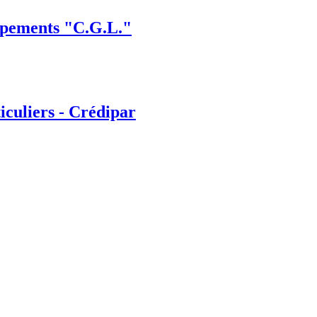
ipements "C.G.L."
iculiers - Crédipar