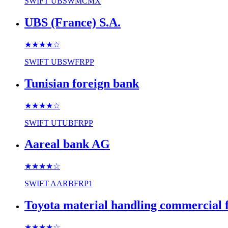
SWIFT
UBSWMCMX
UBS (France) S.A.
★★★★
☆
SWIFT
UBSWFRPP
Tunisian foreign bank
★★★★
☆
SWIFT
UTUBFRPP
Aareal bank AG
★★★★
☆
SWIFT
AARBFRP1
Toyota material handling commercial 
★★★★
☆