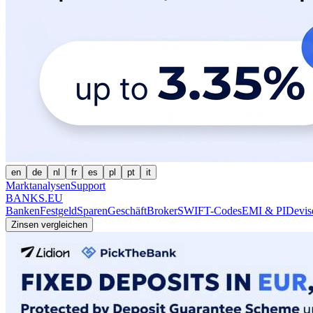
en
de
nl
fr
es
pl
pt
it
Marktanalysen
Support
BANKS.EU
Banken
Festgeld
Sparen
Geschäft
Broker
SWIFT-Codes
EMI & PI
Devis
Zinsen vergleichen