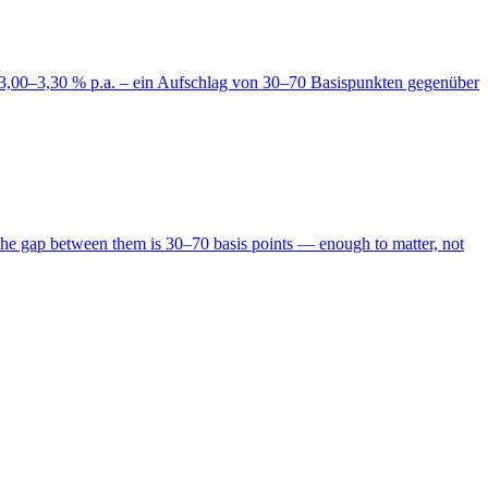
r 3,00–3,30 % p.a. – ein Aufschlag von 30–70 Basispunkten gegenüber
6, the gap between them is 30–70 basis points — enough to matter, not