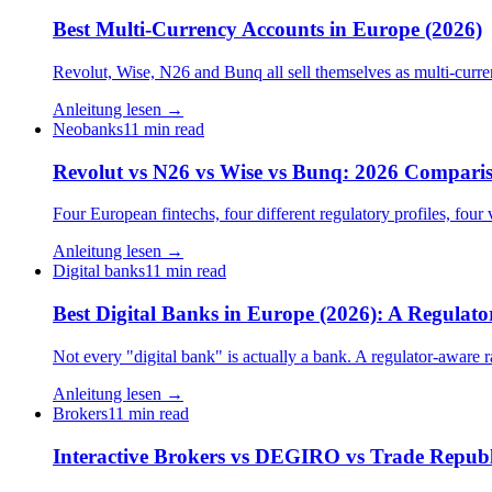
Best Multi-Currency Accounts in Europe (2026)
Revolut, Wise, N26 and Bunq all sell themselves as multi-curre
Anleitung lesen →
Neobanks
11 min read
Revolut vs N26 vs Wise vs Bunq: 2026 Compari
Four European fintechs, four different regulatory profiles, fo
Anleitung lesen →
Digital banks
11 min read
Best Digital Banks in Europe (2026): A Regula
Not every "digital bank" is actually a bank. A regulator-aware
Anleitung lesen →
Brokers
11 min read
Interactive Brokers vs DEGIRO vs Trade Republ