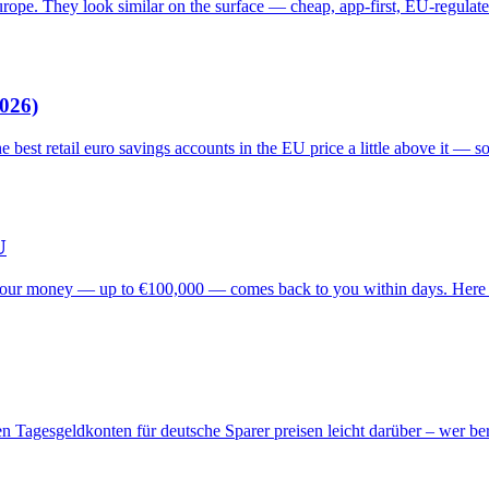
urope. They look similar on the surface — cheap, app-first, EU-regulate
2026)
e best retail euro savings accounts in the EU price a little above it — s
U
s, your money — up to €100,000 — comes back to you within days. Here 
 Tagesgeldkonten für deutsche Sparer preisen leicht darüber – wer ber