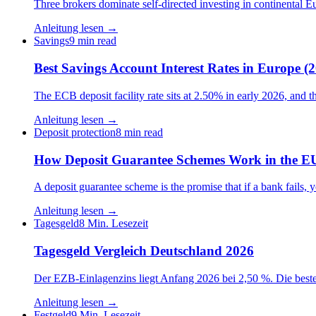
Three brokers dominate self-directed investing in continental E
Anleitung lesen →
Savings
9 min read
Best Savings Account Interest Rates in Europe (
The ECB deposit facility rate sits at 2.50% in early 2026, and th
Anleitung lesen →
Deposit protection
8 min read
How Deposit Guarantee Schemes Work in the E
A deposit guarantee scheme is the promise that if a bank fail
Anleitung lesen →
Tagesgeld
8 Min. Lesezeit
Tagesgeld Vergleich Deutschland 2026
Der EZB-Einlagenzins liegt Anfang 2026 bei 2,50 %. Die besten
Anleitung lesen →
Festgeld
9 Min. Lesezeit