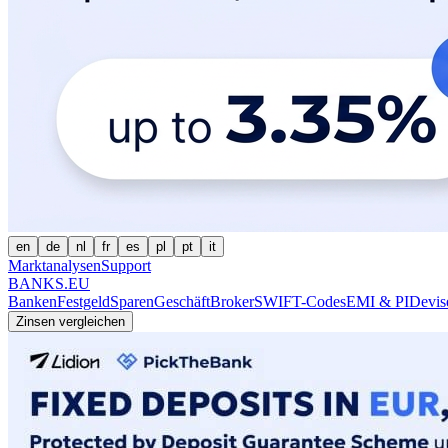
en
de
nl
fr
es
pl
pt
it
Marktanalysen
Support
BANKS.EU
Banken
Festgeld
Sparen
Geschäft
Broker
SWIFT-Codes
EMI & PI
Devis
Zinsen vergleichen