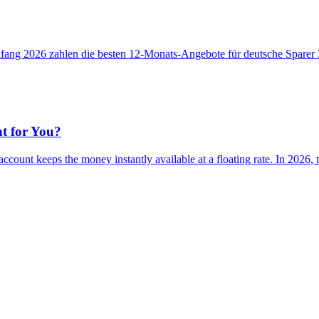
. Anfang 2026 zahlen die besten 12-Monats-Angebote für deutsche Spare
ht for You?
s account keeps the money instantly available at a floating rate. In 202