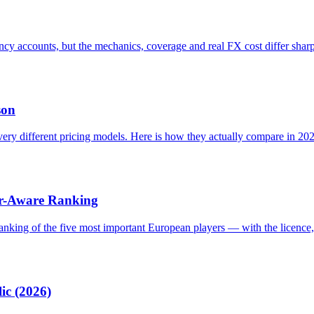
ncy accounts, but the mechanics, coverage and real FX cost differ shar
son
ur very different pricing models. Here is how they actually compare in
tor-Aware Ranking
 ranking of the five most important European players — with the licence
ic (2026)