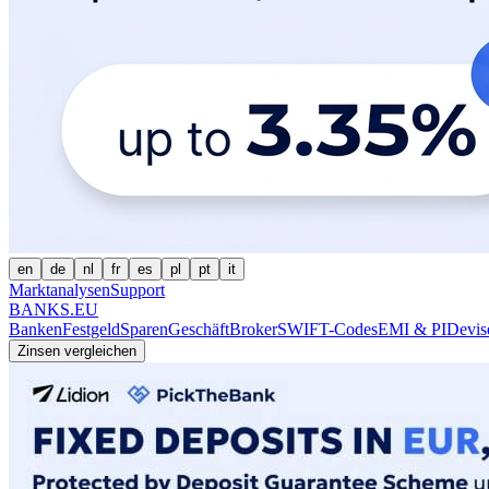
en
de
nl
fr
es
pl
pt
it
Marktanalysen
Support
BANKS.EU
Banken
Festgeld
Sparen
Geschäft
Broker
SWIFT-Codes
EMI & PI
Devis
Zinsen vergleichen