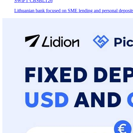
SWIFT
CBSBLT26
Lithuanian bank focused on SME lending and personal deposit