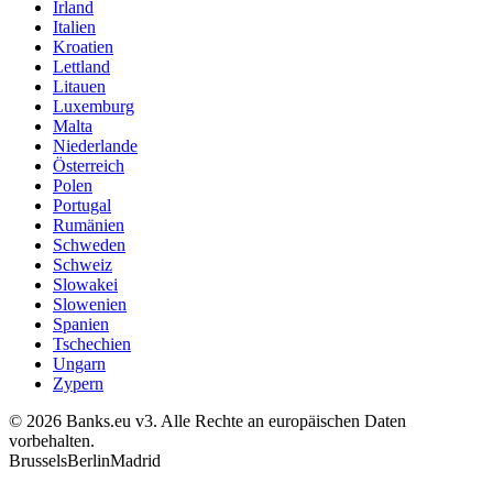
Irland
Italien
Kroatien
Lettland
Litauen
Luxemburg
Malta
Niederlande
Österreich
Polen
Portugal
Rumänien
Schweden
Schweiz
Slowakei
Slowenien
Spanien
Tschechien
Ungarn
Zypern
© 2026 Banks.eu v3. Alle Rechte an europäischen Daten
vorbehalten.
Brussels
Berlin
Madrid