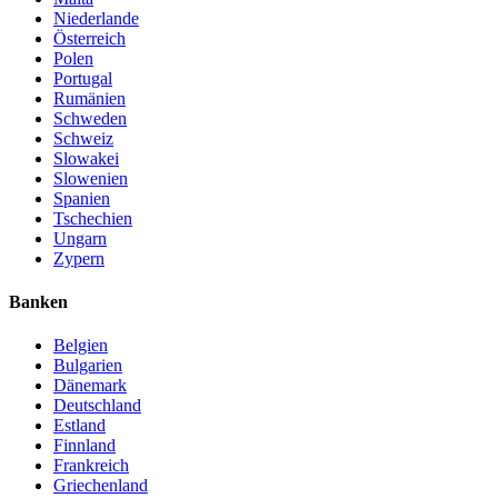
Niederlande
Österreich
Polen
Portugal
Rumänien
Schweden
Schweiz
Slowakei
Slowenien
Spanien
Tschechien
Ungarn
Zypern
Banken
Belgien
Bulgarien
Dänemark
Deutschland
Estland
Finnland
Frankreich
Griechenland