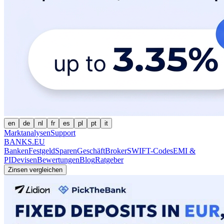
en
de
nl
fr
es
pl
pt
it
Marktanalysen
Support
BANKS.EU
Banken
Festgeld
Sparen
Geschäft
Broker
SWIFT-Codes
EMI &
PI
Devisen
Bewertungen
Blog
Ratgeber
Zinsen vergleichen