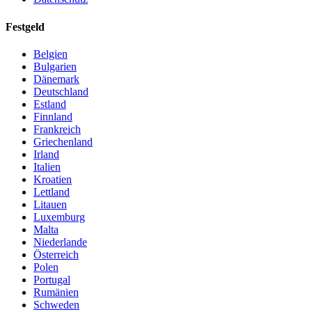
Festgeld
Belgien
Bulgarien
Dänemark
Deutschland
Estland
Finnland
Frankreich
Griechenland
Irland
Italien
Kroatien
Lettland
Litauen
Luxemburg
Malta
Niederlande
Österreich
Polen
Portugal
Rumänien
Schweden