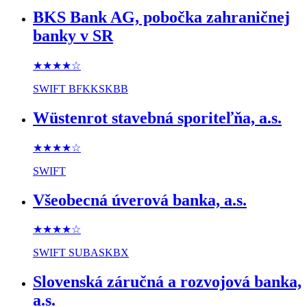
BKS Bank AG, pobočka zahraničnej
banky v SR
★★★★
☆
SWIFT
BFKKSKBB
Wüstenrot stavebná sporiteľňa, a.s.
★★★★
☆
SWIFT
Všeobecná úverová banka, a.s.
★★★★
☆
SWIFT
SUBASKBX
Slovenská záručná a rozvojová banka,
a.s.