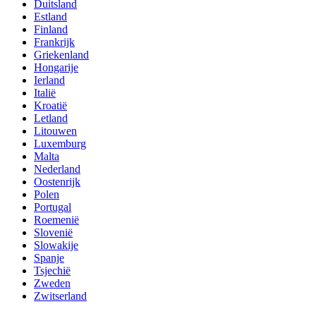
Duitsland
Estland
Finland
Frankrijk
Griekenland
Hongarije
Ierland
Italië
Kroatië
Letland
Litouwen
Luxemburg
Malta
Nederland
Oostenrijk
Polen
Portugal
Roemenië
Slovenië
Slowakije
Spanje
Tsjechië
Zweden
Zwitserland