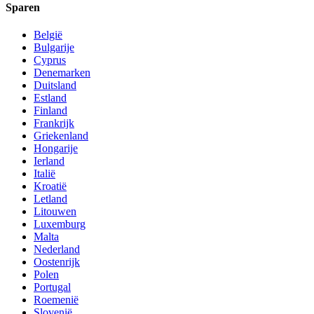
Sparen
België
Bulgarije
Cyprus
Denemarken
Duitsland
Estland
Finland
Frankrijk
Griekenland
Hongarije
Ierland
Italië
Kroatië
Letland
Litouwen
Luxemburg
Malta
Nederland
Oostenrijk
Polen
Portugal
Roemenië
Slovenië