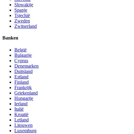
Slowakije
Spanje
Tsjechië
Zweden
Zwitserland
Banken
België
Bulgarije
Cyprus
Denemarken
Duitsland
Estland
Finland
Frankrijk
Griekenland
Hongarije
Ierland
Italië
Kroatië
Letland
Litouwen
Luxemburg