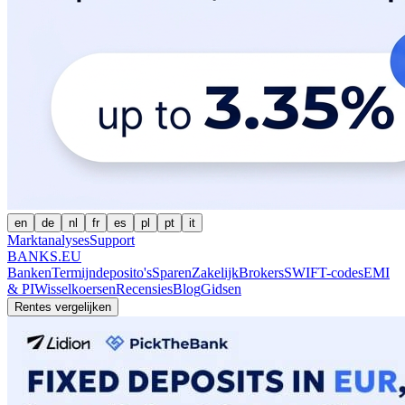
en
de
nl
fr
es
pl
pt
it
Marktanalyses
Support
BANKS.EU
Banken
Termijndeposito's
Sparen
Zakelijk
Brokers
SWIFT-codes
EMI
& PI
Wisselkoersen
Recensies
Blog
Gidsen
Rentes vergelijken