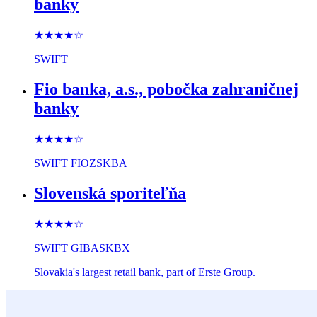
banky
★★★★
☆
SWIFT
Fio banka, a.s., pobočka zahraničnej
banky
★★★★
☆
SWIFT
FIOZSKBA
Slovenská sporiteľňa
★★★★
☆
SWIFT
GIBASKBX
Slovakia's largest retail bank, part of Erste Group.