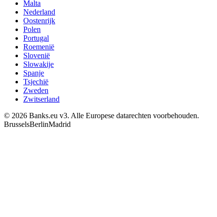
Malta
Nederland
Oostenrijk
Polen
Portugal
Roemenië
Slovenië
Slowakije
Spanje
Tsjechië
Zweden
Zwitserland
© 2026 Banks.eu v3. Alle Europese datarechten voorbehouden.
Brussels
Berlin
Madrid