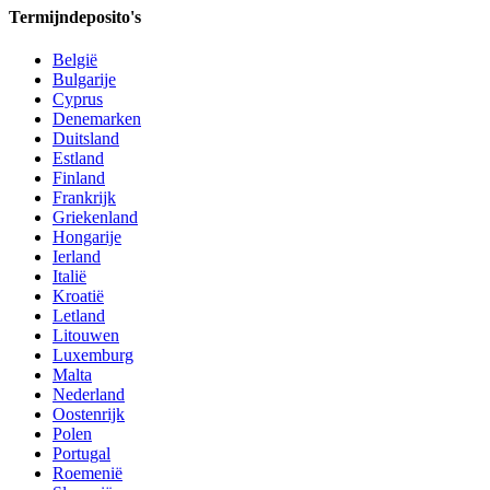
Termijndeposito's
België
Bulgarije
Cyprus
Denemarken
Duitsland
Estland
Finland
Frankrijk
Griekenland
Hongarije
Ierland
Italië
Kroatië
Letland
Litouwen
Luxemburg
Malta
Nederland
Oostenrijk
Polen
Portugal
Roemenië