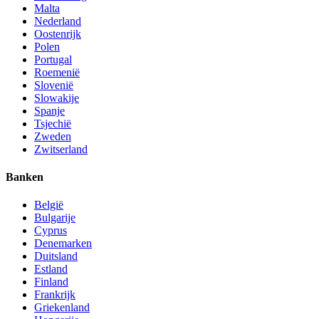
Malta
Nederland
Oostenrijk
Polen
Portugal
Roemenië
Slovenië
Slowakije
Spanje
Tsjechië
Zweden
Zwitserland
Banken
België
Bulgarije
Cyprus
Denemarken
Duitsland
Estland
Finland
Frankrijk
Griekenland