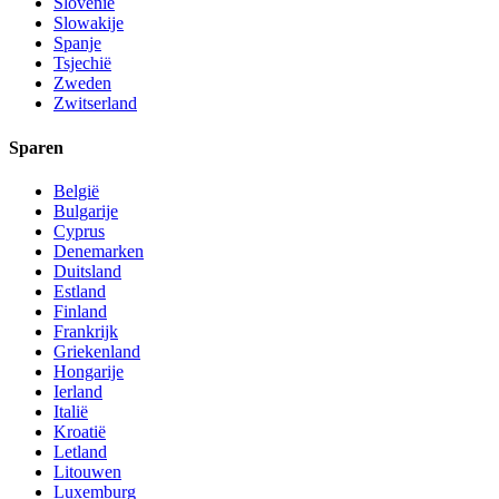
Slovenië
Slowakije
Spanje
Tsjechië
Zweden
Zwitserland
Sparen
België
Bulgarije
Cyprus
Denemarken
Duitsland
Estland
Finland
Frankrijk
Griekenland
Hongarije
Ierland
Italië
Kroatië
Letland
Litouwen
Luxemburg