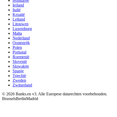
Hongarije
Ierland
Italië
Kroatië
Letland
Litouwen
Luxemburg
Malta
Nederland
Oostenrijk
Polen
Portugal
Roemenië
Slovenië
Slowakije
Spanje
Tsjechië
Zweden
Zwitserland
© 2026 Banks.eu v3. Alle Europese datarechten voorbehouden.
Brussels
Berlin
Madrid