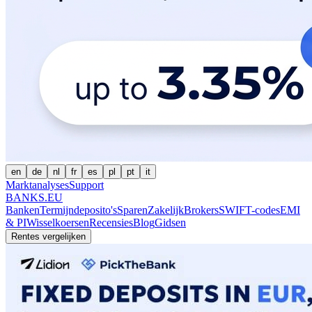
en
de
nl
fr
es
pl
pt
it
Marktanalyses
Support
BANKS.EU
Banken
Termijndeposito's
Sparen
Zakelijk
Brokers
SWIFT-codes
EMI
& PI
Wisselkoersen
Recensies
Blog
Gidsen
Rentes vergelijken