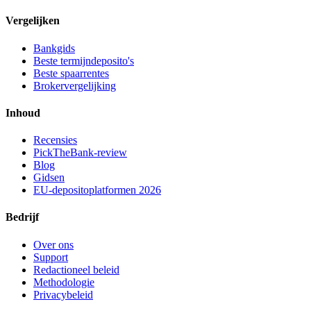
Vergelijken
Bankgids
Beste termijndeposito's
Beste spaarrentes
Brokervergelijking
Inhoud
Recensies
PickTheBank-review
Blog
Gidsen
EU-depositoplatformen 2026
Bedrijf
Over ons
Support
Redactioneel beleid
Methodologie
Privacybeleid