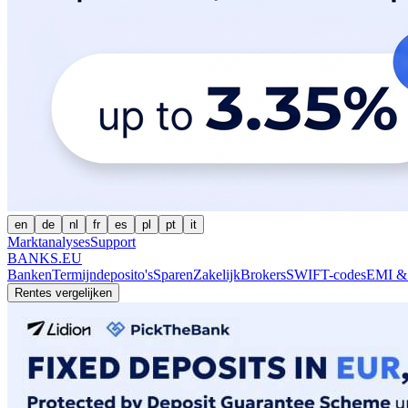
en
de
nl
fr
es
pl
pt
it
Marktanalyses
Support
BANKS.EU
Banken
Termijndeposito's
Sparen
Zakelijk
Brokers
SWIFT-codes
EMI &
Rentes vergelijken