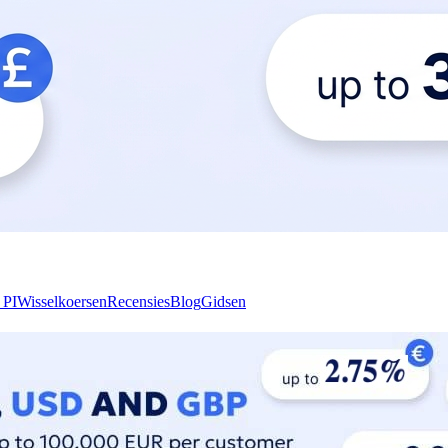
 PI
Wisselkoersen
Recensies
Blog
Gidsen