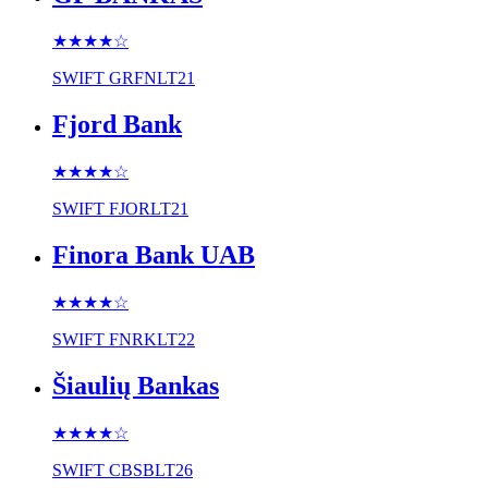
★★★★
☆
SWIFT
GRFNLT21
Fjord Bank
★★★★
☆
SWIFT
FJORLT21
Finora Bank UAB
★★★★
☆
SWIFT
FNRKLT22
Šiaulių Bankas
★★★★
☆
SWIFT
CBSBLT26