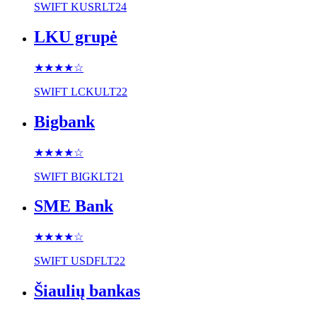
SWIFT
KUSRLT24
LKU grupė
★★★★
☆
SWIFT
LCKULT22
Bigbank
★★★★
☆
SWIFT
BIGKLT21
SME Bank
★★★★
☆
SWIFT
USDFLT22
Šiaulių bankas