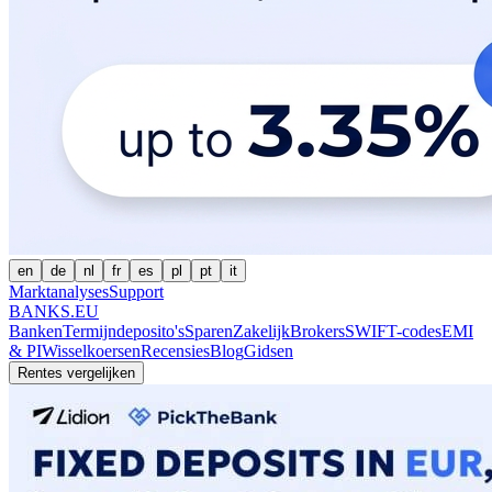
en
de
nl
fr
es
pl
pt
it
Marktanalyses
Support
BANKS.EU
Banken
Termijndeposito's
Sparen
Zakelijk
Brokers
SWIFT-codes
EMI
& PI
Wisselkoersen
Recensies
Blog
Gidsen
Rentes vergelijken