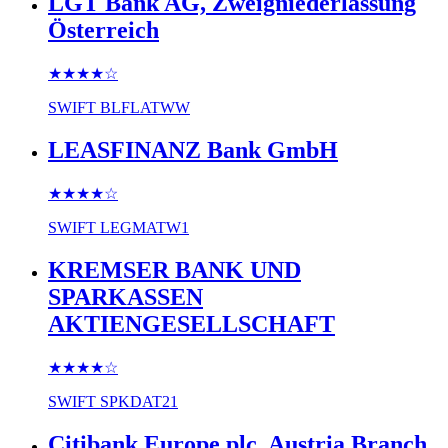
LGT Bank AG, Zweigniederlassung
Österreich
★★★★
☆
SWIFT
BLFLATWW
LEASFINANZ Bank GmbH
★★★★
☆
SWIFT
LEGMATW1
KREMSER BANK UND
SPARKASSEN
AKTIENGESELLSCHAFT
★★★★
☆
SWIFT
SPKDAT21
Citibank Europe plc, Austria Branch