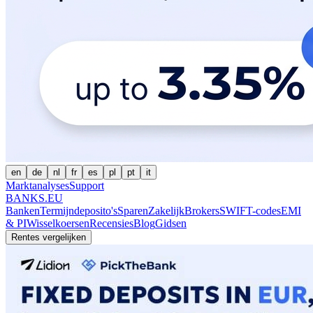
en
de
nl
fr
es
pl
pt
it
Marktanalyses
Support
BANKS.EU
Banken
Termijndeposito's
Sparen
Zakelijk
Brokers
SWIFT-codes
EMI
& PI
Wisselkoersen
Recensies
Blog
Gidsen
Rentes vergelijken