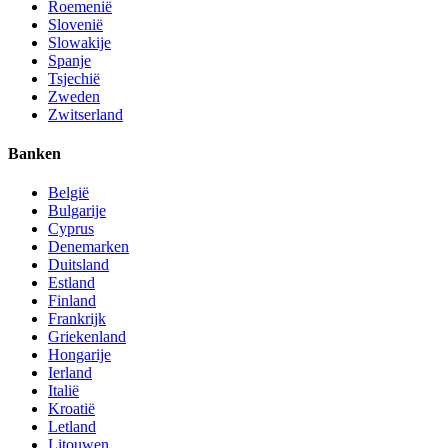
Roemenië
Slovenië
Slowakije
Spanje
Tsjechië
Zweden
Zwitserland
Banken
België
Bulgarije
Cyprus
Denemarken
Duitsland
Estland
Finland
Frankrijk
Griekenland
Hongarije
Ierland
Italië
Kroatië
Letland
Litouwen