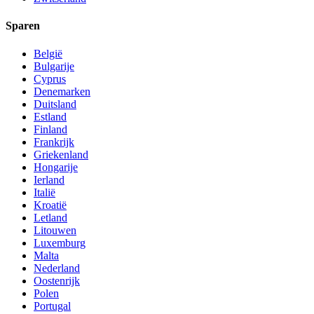
Sparen
België
Bulgarije
Cyprus
Denemarken
Duitsland
Estland
Finland
Frankrijk
Griekenland
Hongarije
Ierland
Italië
Kroatië
Letland
Litouwen
Luxemburg
Malta
Nederland
Oostenrijk
Polen
Portugal