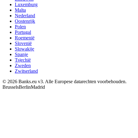
Luxemburg
Malta
Nederland
Oostenrijk
Polen
Portugal
Roemenië
Slovenië
Slowakije
Spanje
Tsjechië
Zweden
Zwitserland
© 2026 Banks.eu v3. Alle Europese datarechten voorbehouden.
Brussels
Berlin
Madrid