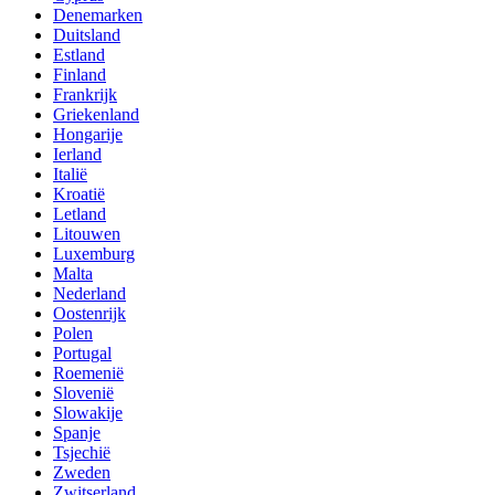
Denemarken
Duitsland
Estland
Finland
Frankrijk
Griekenland
Hongarije
Ierland
Italië
Kroatië
Letland
Litouwen
Luxemburg
Malta
Nederland
Oostenrijk
Polen
Portugal
Roemenië
Slovenië
Slowakije
Spanje
Tsjechië
Zweden
Zwitserland