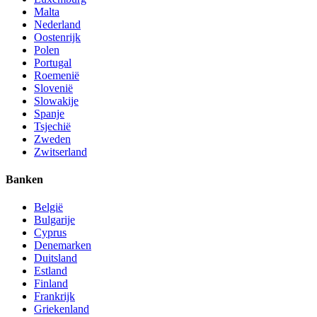
Malta
Nederland
Oostenrijk
Polen
Portugal
Roemenië
Slovenië
Slowakije
Spanje
Tsjechië
Zweden
Zwitserland
Banken
België
Bulgarije
Cyprus
Denemarken
Duitsland
Estland
Finland
Frankrijk
Griekenland