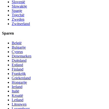
Slovenië
Slowakije
Spanje
Tsjechië
Zweden
Zwitserland
Sparen
België
Bulgarije
Cyprus
Denemarken
Duitsland
Estland
Finland
Frankrijk
Griekenland
Hongarije
Ierland
Italië
Kroatië
Letland
Litouwen
Luxemburg