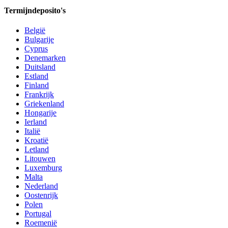
Termijndeposito's
België
Bulgarije
Cyprus
Denemarken
Duitsland
Estland
Finland
Frankrijk
Griekenland
Hongarije
Ierland
Italië
Kroatië
Letland
Litouwen
Luxemburg
Malta
Nederland
Oostenrijk
Polen
Portugal
Roemenië