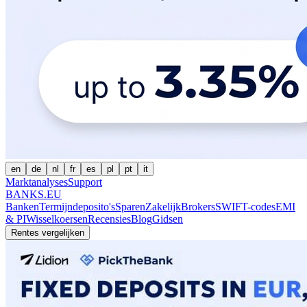
en
de
nl
fr
es
pl
pt
it
Marktanalyses
Support
BANKS.EU
Banken
Termijndeposito's
Sparen
Zakelijk
Brokers
SWIFT-codes
EMI
& PI
Wisselkoersen
Recensies
Blog
Gidsen
Rentes vergelijken