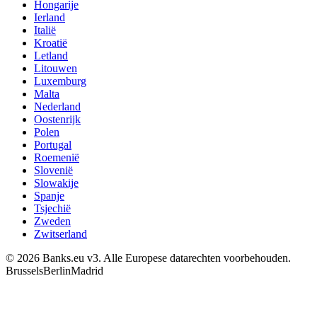
Hongarije
Ierland
Italië
Kroatië
Letland
Litouwen
Luxemburg
Malta
Nederland
Oostenrijk
Polen
Portugal
Roemenië
Slovenië
Slowakije
Spanje
Tsjechië
Zweden
Zwitserland
© 2026 Banks.eu v3. Alle Europese datarechten voorbehouden.
Brussels
Berlin
Madrid