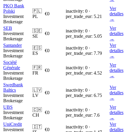
PKO Bank
Ver
Polski
🇵🇱
inactivity: 0 ·
€0
detalles
Investment
PL
per_trade_eur: 5.21
→
Brokerage
SEB
Ver
🇸🇪
inactivity: 0 ·
Investment
€0
detalles
SE
per_trade_eur: 5.05
Brokerage
→
Santander
Ver
🇪🇸
inactivity: 0 ·
Investment
€0
detalles
ES
per_trade_eur: 7.79
Brokerage
→
Société
Ver
Générale
🇫🇷
inactivity: 0 ·
€0
detalles
Investment
FR
per_trade_eur: 4.52
→
Brokerage
Swedbank
Ver
Baltics
🇱🇻
inactivity: 0 ·
€0
detalles
Investment
LV
per_trade_eur: 6.75
→
Brokerage
UBS
Ver
🇨🇭
inactivity: 0 ·
Investment
€0
detalles
CH
per_trade_eur: 7.6
Brokerage
→
UniCredit
Ver
🇮🇹
inactivity: 0 ·
Investment
€0
detalles