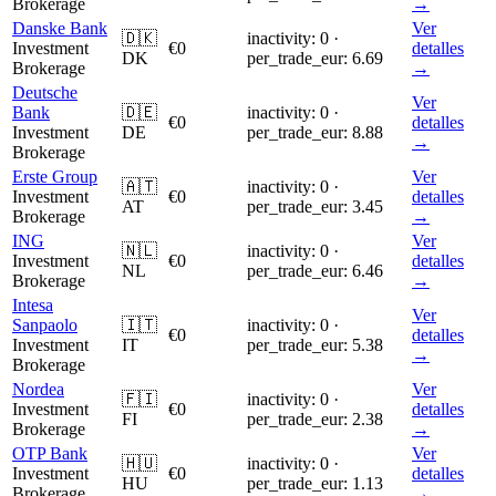
Brokerage
→
Danske Bank
Ver
🇩🇰
inactivity: 0 ·
Investment
€0
detalles
DK
per_trade_eur: 6.69
Brokerage
→
Deutsche
Ver
Bank
🇩🇪
inactivity: 0 ·
€0
detalles
Investment
DE
per_trade_eur: 8.88
→
Brokerage
Erste Group
Ver
🇦🇹
inactivity: 0 ·
Investment
€0
detalles
AT
per_trade_eur: 3.45
Brokerage
→
ING
Ver
🇳🇱
inactivity: 0 ·
Investment
€0
detalles
NL
per_trade_eur: 6.46
Brokerage
→
Intesa
Ver
Sanpaolo
🇮🇹
inactivity: 0 ·
€0
detalles
Investment
IT
per_trade_eur: 5.38
→
Brokerage
Nordea
Ver
🇫🇮
inactivity: 0 ·
Investment
€0
detalles
FI
per_trade_eur: 2.38
Brokerage
→
OTP Bank
Ver
🇭🇺
inactivity: 0 ·
Investment
€0
detalles
HU
per_trade_eur: 1.13
Brokerage
→