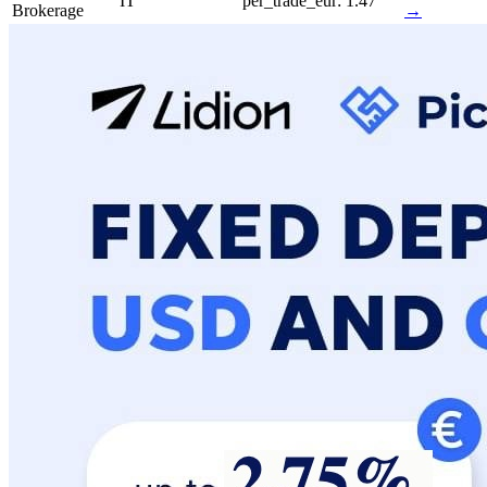
IT
per_trade_eur: 1.47
Brokerage
→