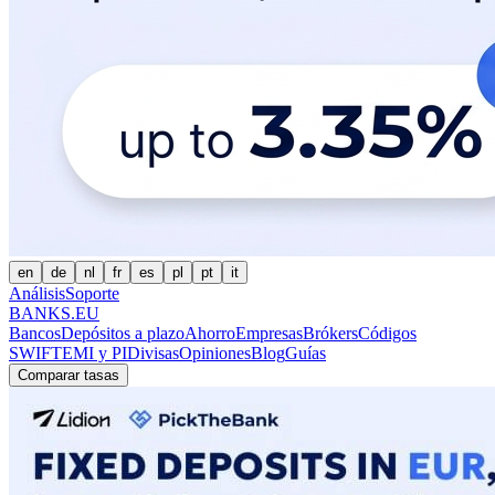
en
de
nl
fr
es
pl
pt
it
Análisis
Soporte
BANKS.EU
Bancos
Depósitos a plazo
Ahorro
Empresas
Brókers
Códigos
SWIFT
EMI y PI
Divisas
Opiniones
Blog
Guías
Comparar tasas