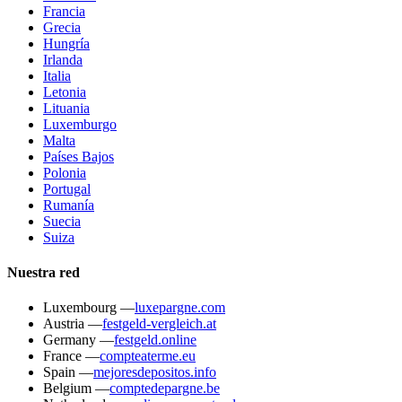
Francia
Grecia
Hungría
Irlanda
Italia
Letonia
Lituania
Luxemburgo
Malta
Países Bajos
Polonia
Portugal
Rumanía
Suecia
Suiza
Nuestra red
Luxembourg
—
luxepargne.com
Austria
—
festgeld-vergleich.at
Germany
—
festgeld.online
France
—
compteaterme.eu
Spain
—
mejoresdepositos.info
Belgium
—
comptedepargne.be