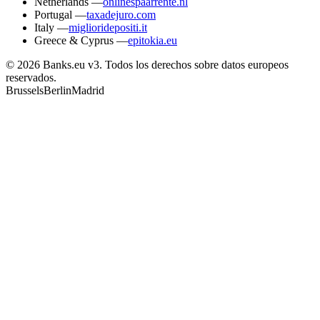
Netherlands
—
onlinespaarrente.nl
Portugal
—
taxadejuro.com
Italy
—
miglioridepositi.it
Greece & Cyprus
—
epitokia.eu
© 2026 Banks.eu v3. Todos los derechos sobre datos europeos
reservados.
Brussels
Berlin
Madrid