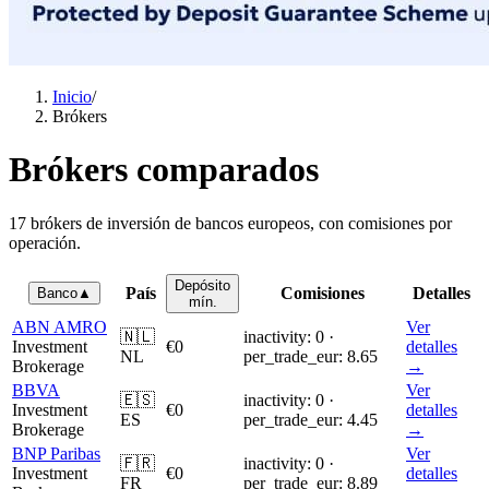
Inicio
/
Brókers
Brókers comparados
17 brókers de inversión de bancos europeos, con comisiones por
operación.
Depósito
País
Comisiones
Detalles
Banco
▲
mín.
ABN AMRO
Ver
🇳🇱
inactivity: 0 ·
Investment
€0
detalles
NL
per_trade_eur: 8.65
Brokerage
→
BBVA
Ver
🇪🇸
inactivity: 0 ·
Investment
€0
detalles
ES
per_trade_eur: 4.45
Brokerage
→
BNP Paribas
Ver
🇫🇷
inactivity: 0 ·
Investment
€0
detalles
FR
per_trade_eur: 8.89