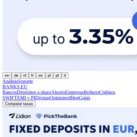
en
de
nl
fr
es
pl
pt
it
Análisis
Soporte
BANKS.EU
Bancos
Depósitos a plazo
Ahorro
Empresas
Brókers
Códigos
SWIFT
EMI y PI
Divisas
Opiniones
Blog
Guías
Comparar tasas