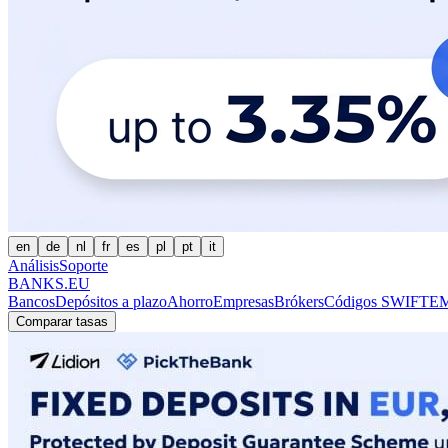
en
de
nl
fr
es
pl
pt
it
Análisis
Soporte
BANKS.EU
Bancos
Depósitos a plazo
Ahorro
Empresas
Brókers
Códigos SWIFT
EM
Comparar tasas