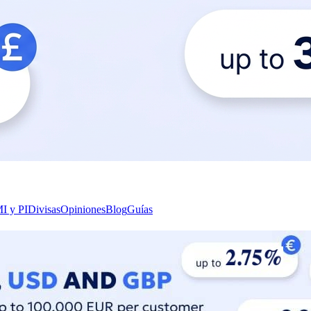
I y PI
Divisas
Opiniones
Blog
Guías