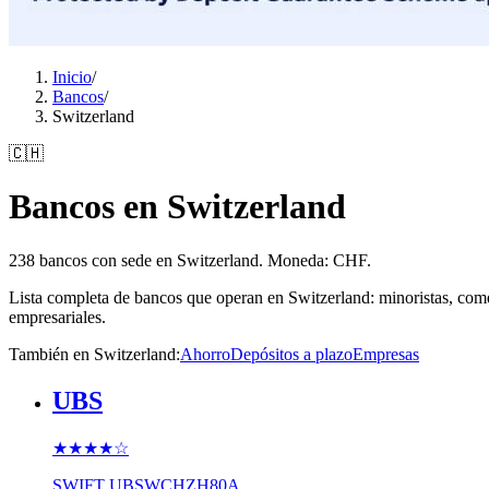
Inicio
/
Bancos
/
Switzerland
🇨🇭
Bancos en Switzerland
238 bancos con sede en Switzerland. Moneda: CHF.
Lista completa de bancos que operan en Switzerland: minoristas, come
empresariales.
También en Switzerland
:
Ahorro
Depósitos a plazo
Empresas
UBS
★★★★
☆
SWIFT
UBSWCHZH80A