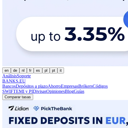
en
de
nl
fr
es
pl
pt
it
Análisis
Soporte
BANKS.EU
Bancos
Depósitos a plazo
Ahorro
Empresas
Brókers
Códigos
SWIFT
EMI y PI
Divisas
Opiniones
Blog
Guías
Comparar tasas