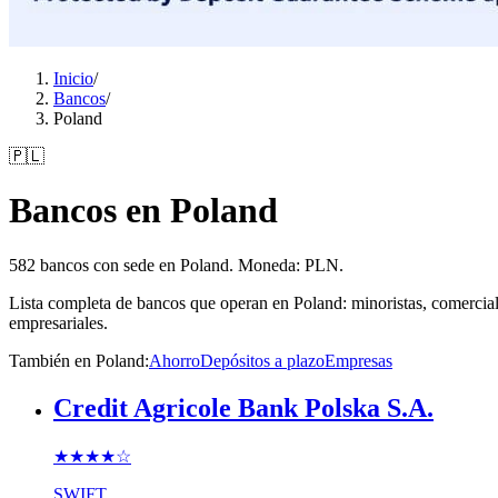
Inicio
/
Bancos
/
Poland
🇵🇱
Bancos en Poland
582 bancos con sede en Poland. Moneda: PLN.
Lista completa de bancos que operan en Poland: minoristas, comercial
empresariales.
También en Poland
:
Ahorro
Depósitos a plazo
Empresas
Credit Agricole Bank Polska S.A.
★★★★
☆
SWIFT