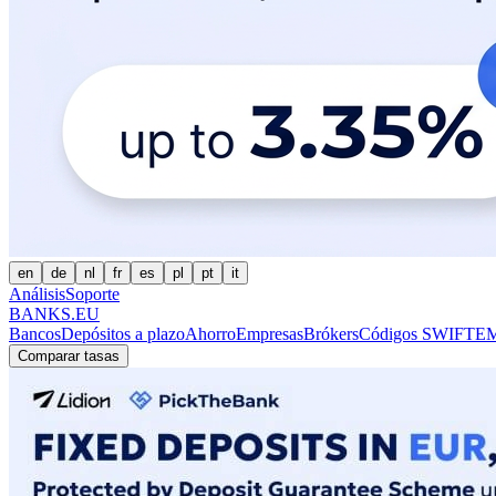
en
de
nl
fr
es
pl
pt
it
Análisis
Soporte
BANKS.EU
Bancos
Depósitos a plazo
Ahorro
Empresas
Brókers
Códigos SWIFT
EM
Comparar tasas