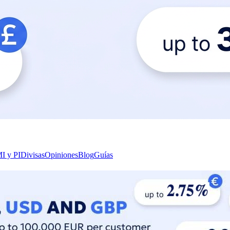
I y PI
Divisas
Opiniones
Blog
Guías