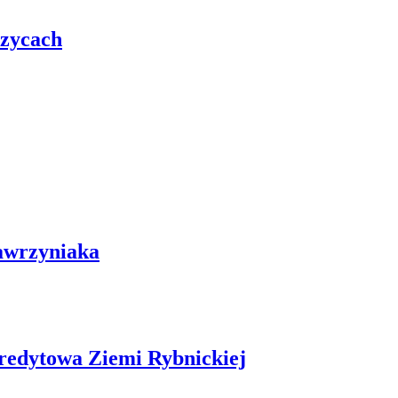
rzycach
awrzyniaka
redytowa Ziemi Rybnickiej