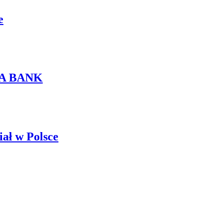
e
URA BANK
ał w Polsce