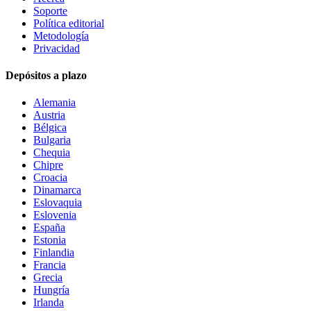
Soporte
Política editorial
Metodología
Privacidad
Depósitos a plazo
Alemania
Austria
Bélgica
Bulgaria
Chequia
Chipre
Croacia
Dinamarca
Eslovaquia
Eslovenia
España
Estonia
Finlandia
Francia
Grecia
Hungría
Irlanda