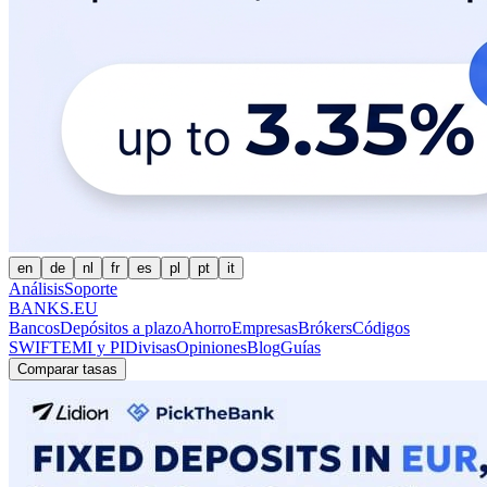
en
de
nl
fr
es
pl
pt
it
Análisis
Soporte
BANKS.EU
Bancos
Depósitos a plazo
Ahorro
Empresas
Brókers
Códigos
SWIFT
EMI y PI
Divisas
Opiniones
Blog
Guías
Comparar tasas