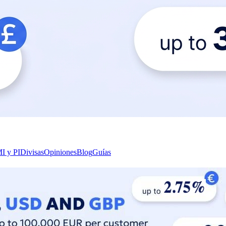
I y PI
Divisas
Opiniones
Blog
Guías