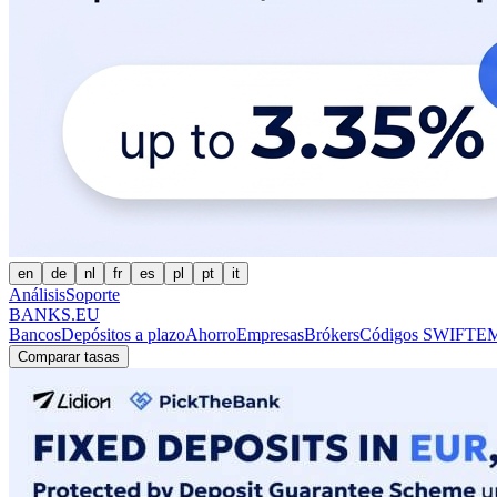
en
de
nl
fr
es
pl
pt
it
Análisis
Soporte
BANKS.EU
Bancos
Depósitos a plazo
Ahorro
Empresas
Brókers
Códigos SWIFT
EM
Comparar tasas