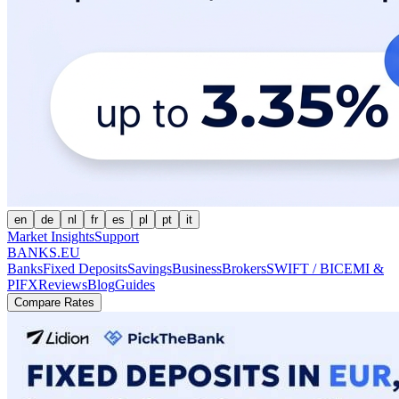
en
de
nl
fr
es
pl
pt
it
Market Insights
Support
BANKS.EU
Banks
Fixed Deposits
Savings
Business
Brokers
SWIFT / BIC
EMI &
PI
FX
Reviews
Blog
Guides
Compare Rates