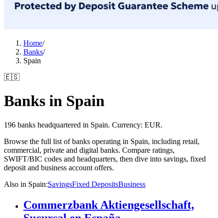
Home
/
Banks
/
Spain
🇪🇸
Banks in Spain
196 banks headquartered in Spain. Currency: EUR.
Browse the full list of banks operating in Spain, including retail,
commercial, private and digital banks. Compare ratings,
SWIFT/BIC codes and headquarters, then dive into savings, fixed
deposit and business account offers.
Also in Spain
:
Savings
Fixed Deposits
Business
Commerzbank Aktiengesellschaft,
Sucursal en España