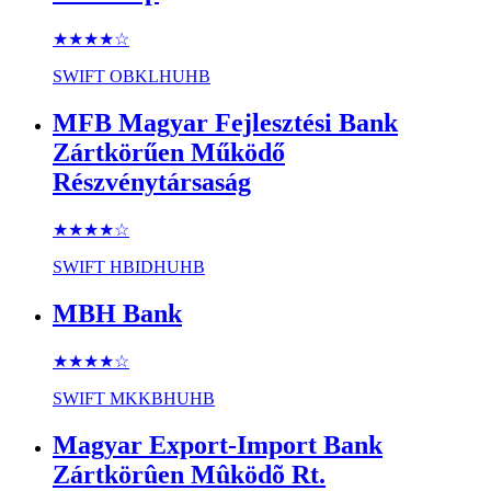
★★★★
☆
SWIFT
OBKLHUHB
MFB Magyar Fejlesztési Bank
Zártkörűen Működő
Részvénytársaság
★★★★
☆
SWIFT
HBIDHUHB
MBH Bank
★★★★
☆
SWIFT
MKKBHUHB
Magyar Export-Import Bank
Zártkörûen Mûködõ Rt.