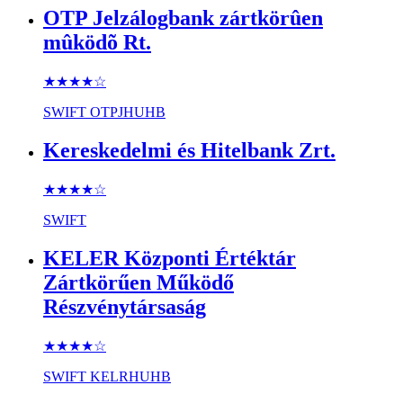
OTP Jelzálogbank zártkörûen
mûködõ Rt.
★★★★
☆
SWIFT
OTPJHUHB
Kereskedelmi és Hitelbank Zrt.
★★★★
☆
SWIFT
KELER Központi Értéktár
Zártkörűen Működő
Részvénytársaság
★★★★
☆
SWIFT
KELRHUHB