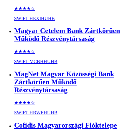
★★★★
☆
SWIFT
HEXIHUHB
Magyar Cetelem Bank Zártkörűen
Működő Részvénytársaság
★★★★
☆
SWIFT
MCBHHUHB
MagNet Magyar Közösségi Bank
Zártkörűen Működő
Részvénytársaság
★★★★
☆
SWIFT
HBWEHUHB
Cofidis Magyarországi Fióktelepe