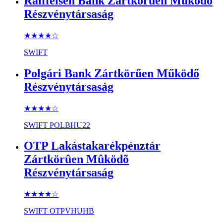
Raiffeisen Bank Zártkörűen Működő
Részvénytársaság
★★★★
☆
SWIFT
Polgári Bank Zártkörűen Működő
Részvénytársaság
★★★★
☆
SWIFT
POLBHU22
OTP Lakástakarékpénztár
Zártkörûen Mûködõ
Részvénytársaság
★★★★
☆
SWIFT
OTPVHUHB