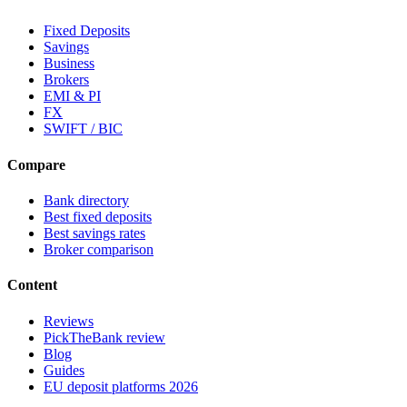
Fixed Deposits
Savings
Business
Brokers
EMI & PI
FX
SWIFT / BIC
Compare
Bank directory
Best fixed deposits
Best savings rates
Broker comparison
Content
Reviews
PickTheBank review
Blog
Guides
EU deposit platforms 2026