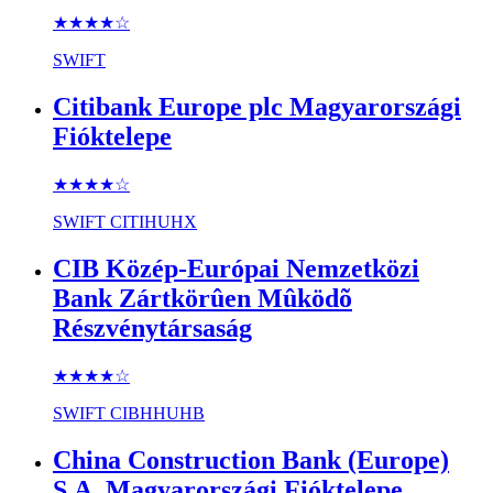
★★★★
☆
SWIFT
Citibank Europe plc Magyarországi
Fióktelepe
★★★★
☆
SWIFT
CITIHUHX
CIB Közép-Európai Nemzetközi
Bank Zártkörûen Mûködõ
Részvénytársaság
★★★★
☆
SWIFT
CIBHHUHB
China Construction Bank (Europe)
S.A. Magyarországi Fióktelepe