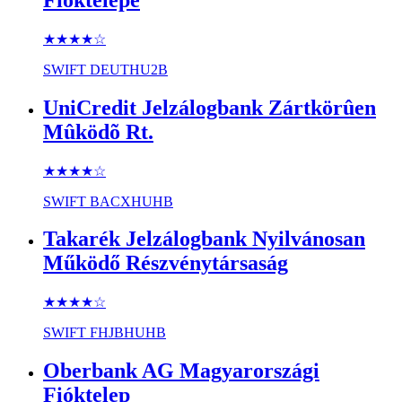
★★★★
☆
SWIFT
DEUTHU2B
UniCredit Jelzálogbank Zártkörûen
Mûködõ Rt.
★★★★
☆
SWIFT
BACXHUHB
Takarék Jelzálogbank Nyilvánosan
Működő Részvénytársaság
★★★★
☆
SWIFT
FHJBHUHB
Oberbank AG Magyarországi
Fióktelep