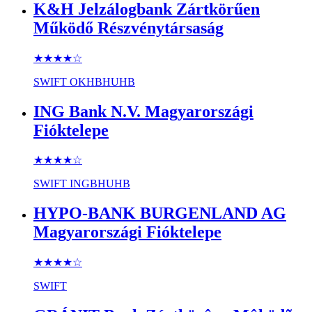
K&H Jelzálogbank Zártkörűen
Működő Részvénytársaság
★★★★
☆
SWIFT
OKHBHUHB
ING Bank N.V. Magyarországi
Fióktelepe
★★★★
☆
SWIFT
INGBHUHB
HYPO-BANK BURGENLAND AG
Magyarországi Fióktelepe
★★★★
☆
SWIFT