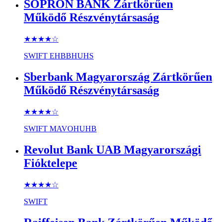
SOPRON BANK Zártkörűen
Működő Részvénytársaság
★★★★
☆
SWIFT
EHBBHUHS
Sberbank Magyarország Zártkörűen
Működő Részvénytársaság
★★★★
☆
SWIFT
MAVOHUHB
Revolut Bank UAB Magyarországi
Fióktelepe
★★★★
☆
SWIFT