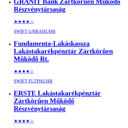
GRÁNIT Bank Zártkörûen Mûködõ
Részvénytársaság
★★★★
☆
SWIFT
GNBAHUHB
Fundamenta-Lakáskassza
Lakástakarékpénztár Zártkörûen
Mûködõ Rt.
★★★★
☆
SWIFT
FLTPHUHB
ERSTE Lakástakarékpénztár
Zártkörűen Működő
Részvénytársaság
★★★★
☆