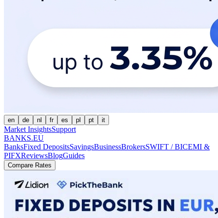
en
de
nl
fr
es
pl
pt
it
Market Insights
Support
BANKS.EU
Banks
Fixed Deposits
Savings
Business
Brokers
SWIFT / BIC
EMI &
PI
FX
Reviews
Blog
Guides
Compare Rates