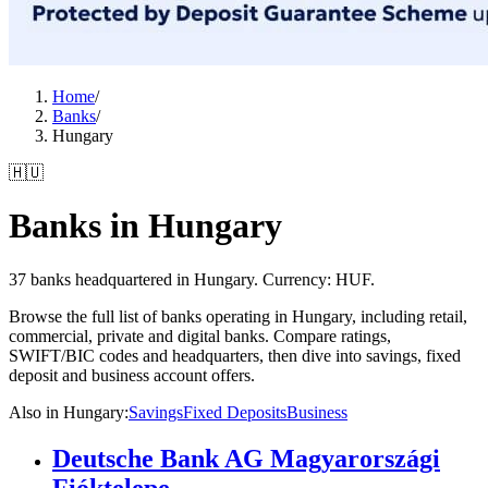
Home
/
Banks
/
Hungary
🇭🇺
Banks in Hungary
37 banks headquartered in Hungary. Currency: HUF.
Browse the full list of banks operating in Hungary, including retail,
commercial, private and digital banks. Compare ratings,
SWIFT/BIC codes and headquarters, then dive into savings, fixed
deposit and business account offers.
Also in Hungary
:
Savings
Fixed Deposits
Business
Deutsche Bank AG Magyarországi
Fióktelepe