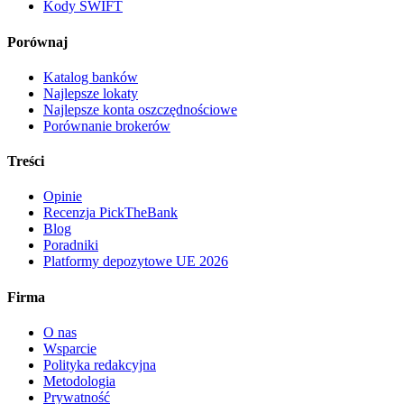
Kody SWIFT
Porównaj
Katalog banków
Najlepsze lokaty
Najlepsze konta oszczędnościowe
Porównanie brokerów
Treści
Opinie
Recenzja PickTheBank
Blog
Poradniki
Platformy depozytowe UE 2026
Firma
O nas
Wsparcie
Polityka redakcyjna
Metodologia
Prywatność