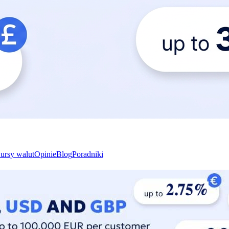
ursy walut
Opinie
Blog
Poradniki