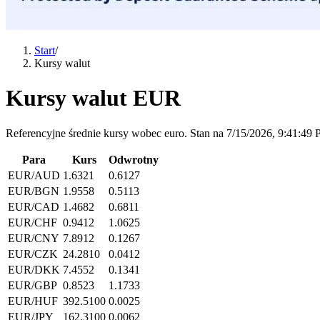
Start
/
Kursy walut
Kursy walut EUR
Referencyjne średnie kursy wobec euro.
Stan na
7/15/2026, 9:41:49
Para
Kurs
Odwrotny
EUR
/
AUD
1.6321
0.6127
EUR
/
BGN
1.9558
0.5113
EUR
/
CAD
1.4682
0.6811
EUR
/
CHF
0.9412
1.0625
EUR
/
CNY
7.8912
0.1267
EUR
/
CZK
24.2810
0.0412
EUR
/
DKK
7.4552
0.1341
EUR
/
GBP
0.8523
1.1733
EUR
/
HUF
392.5100
0.0025
EUR
/
JPY
162.3100
0.0062