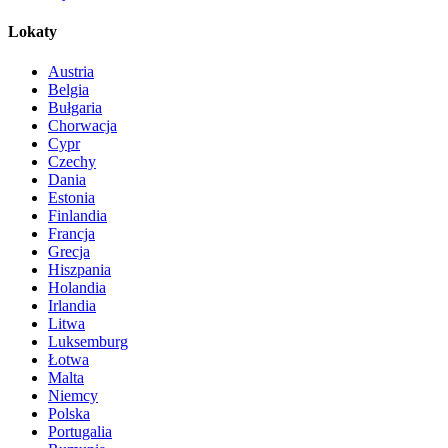
Lokaty
Austria
Belgia
Bułgaria
Chorwacja
Cypr
Czechy
Dania
Estonia
Finlandia
Francja
Grecja
Hiszpania
Holandia
Irlandia
Litwa
Luksemburg
Łotwa
Malta
Niemcy
Polska
Portugalia