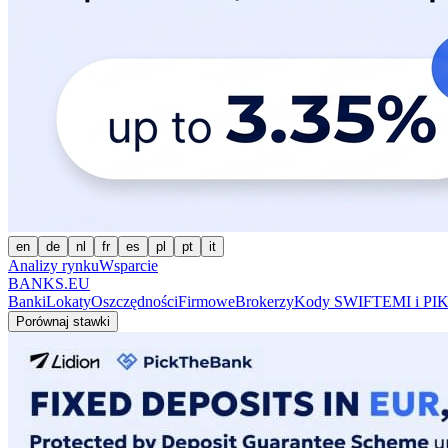
en
de
nl
fr
es
pl
pt
it
Analizy rynku
Wsparcie
BANKS.EU
Banki
Lokaty
Oszczędności
Firmowe
Brokerzy
Kody SWIFT
EMI i PI
K
Porównaj stawki