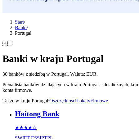
Start
/
Banki
/
Portugal
🇵🇹
Banki w kraju Portugal
30 banków z siedzibą w Portugal. Waluta: EUR.
Pełna lista banków działających w kraju Portugal – detalicznych, k
konta firmowe.
Także w kraju Portugal
:
Oszczędności
Lokaty
Firmowe
Haitong Bank
★★★★
☆
SWIFT
ESSIPTPL