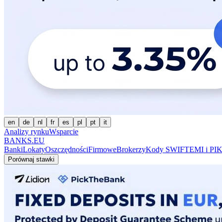
en
de
nl
fr
es
pl
pt
it
Analizy rynku
Wsparcie
BANKS.EU
Banki
Lokaty
Oszczędności
Firmowe
Brokerzy
Kody SWIFT
EMI i PI
K
Porównaj stawki