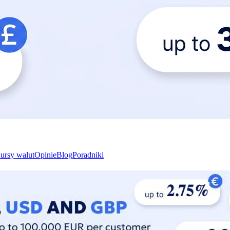
ursy walut
Opinie
Blog
Poradniki