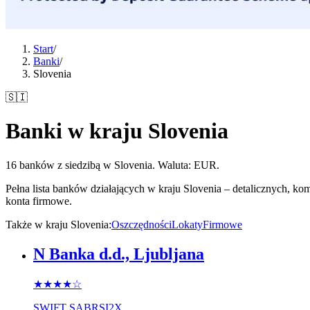
Start
/
Banki
/
Slovenia
🇸🇮
Banki w kraju Slovenia
16 banków z siedzibą w Slovenia. Waluta: EUR.
Pełna lista banków działających w kraju Slovenia – detalicznych, k
konta firmowe.
Także w kraju Slovenia
:
Oszczędności
Lokaty
Firmowe
N Banka d.d., Ljubljana
★★★★
☆
SWIFT
SABRSI2X