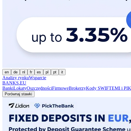
en
de
nl
fr
es
pl
pt
it
Analizy rynku
Wsparcie
BANKS.EU
Banki
Lokaty
Oszczędności
Firmowe
Brokerzy
Kody SWIFT
EMI i PI
K
Porównaj stawki