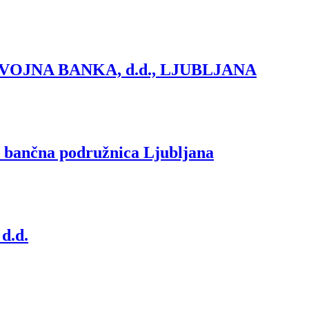
OJNA BANKA, d.d., LJUBLJANA
nčna podružnica Ljubljana
.d.