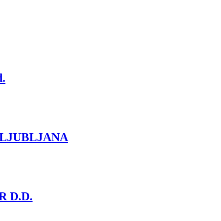
.
 LJUBLJANA
 D.D.