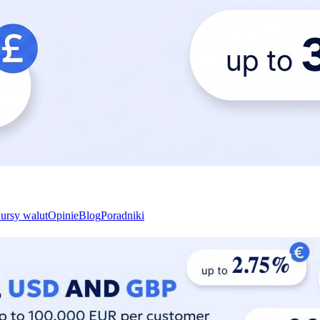
ursy walut
Opinie
Blog
Poradniki