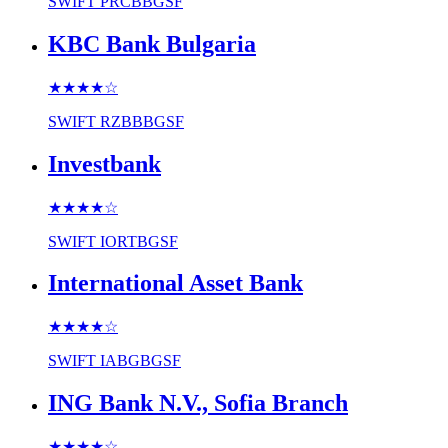
SWIFT
PRCBBGSF
KBC Bank Bulgaria
★★★★
☆
SWIFT
RZBBBGSF
Investbank
★★★★
☆
SWIFT
IORTBGSF
International Asset Bank
★★★★
☆
SWIFT
IABGBGSF
ING Bank N.V., Sofia Branch
★★★★
☆