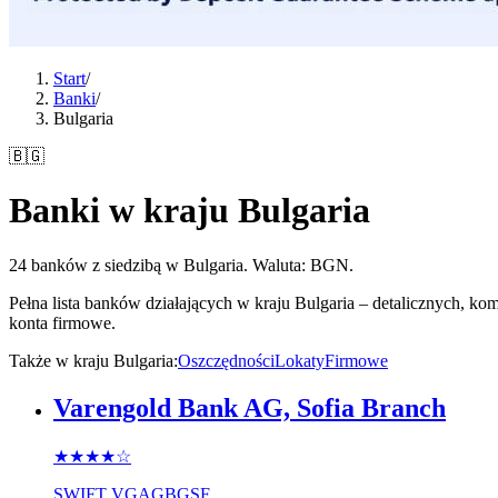
Start
/
Banki
/
Bulgaria
🇧🇬
Banki w kraju Bulgaria
24 banków z siedzibą w Bulgaria. Waluta: BGN.
Pełna lista banków działających w kraju Bulgaria – detalicznych, k
konta firmowe.
Także w kraju Bulgaria
:
Oszczędności
Lokaty
Firmowe
Varengold Bank AG, Sofia Branch
★★★★
☆
SWIFT
VGAGBGSF