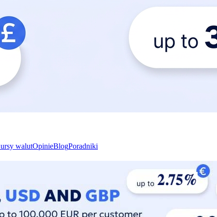
ursy walut
Opinie
Blog
Poradniki