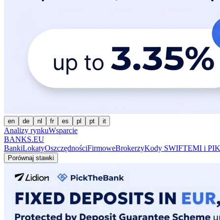
en
de
nl
fr
es
pl
pt
it
Analizy rynku
Wsparcie
BANKS.EU
Banki
Lokaty
Oszczędności
Firmowe
Brokerzy
Kody SWIFT
EMI i PI
K
Porównaj stawki