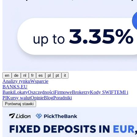
en
de
nl
fr
es
pl
pt
it
Analizy rynku
Wsparcie
BANKS.EU
Banki
Lokaty
Oszczędności
Firmowe
Brokerzy
Kody SWIFT
EMI i
PI
Kursy walut
Opinie
Blog
Poradniki
Porównaj stawki