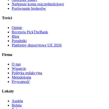
Najlepsze konta oszczędnościowe
Porównanie brokerów
Treści
Opinie
Recenzja PickTheBank
Blog
Poradniki
Platformy depozytowe UE 2026
Firma
O nas
Wsparcie
Polityka redakcyjna
Metodologia
Prywatność
Lokaty
Austria
Belgia