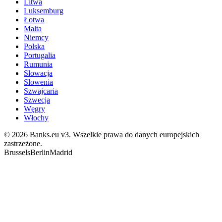
Litwa
Luksemburg
Łotwa
Malta
Niemcy
Polska
Portugalia
Rumunia
Słowacja
Słowenia
Szwajcaria
Szwecja
Węgry
Włochy
© 2026 Banks.eu v3. Wszelkie prawa do danych europejskich
zastrzeżone.
Brussels
Berlin
Madrid