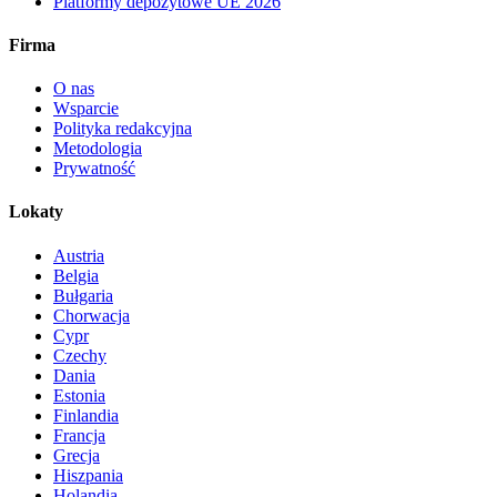
Platformy depozytowe UE 2026
Firma
O nas
Wsparcie
Polityka redakcyjna
Metodologia
Prywatność
Lokaty
Austria
Belgia
Bułgaria
Chorwacja
Cypr
Czechy
Dania
Estonia
Finlandia
Francja
Grecja
Hiszpania
Holandia