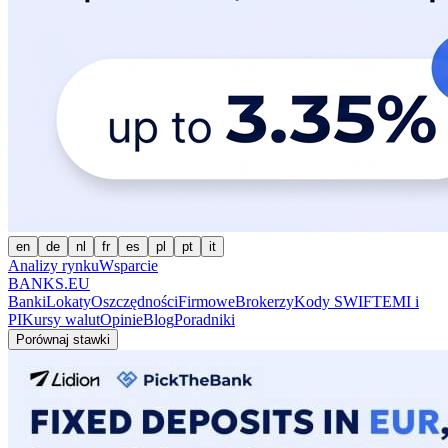
en
de
nl
fr
es
pl
pt
it
Analizy rynku
Wsparcie
BANKS.EU
Banki
Lokaty
Oszczędności
Firmowe
Brokerzy
Kody SWIFT
EMI i
PI
Kursy walut
Opinie
Blog
Poradniki
Porównaj stawki