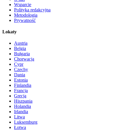
Wsparcie
Polityka redakcyjna
Metodologia
Prywatność
Lokaty
Austria
Belgia
Bułgaria
Chorwacja
Cypr
Czechy
Dania
Estonia
Finlandia
Francja
Grecja
Hiszpania
Holandia
Irlandia
Litwa
Luksemburg
Łotwa