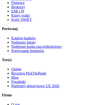
Firmowe
Brokerzy
EMI i PI
Kursy walut
Kody SWIFT
Porównaj
Katalog banków
Najlepsze lokaty
Najlepsze konta oszczędnościowe
Porównanie brokerów
Treści
Opinie
Recenzja PickTheBank
Blog
Poradniki
Platformy depozytowe UE 2026
Firma
O nas