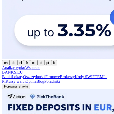
en
de
nl
fr
es
pl
pt
it
Analizy rynku
Wsparcie
BANKS.EU
Banki
Lokaty
Oszczędności
Firmowe
Brokerzy
Kody SWIFT
EMI i
PI
Kursy walut
Opinie
Blog
Poradniki
Porównaj stawki