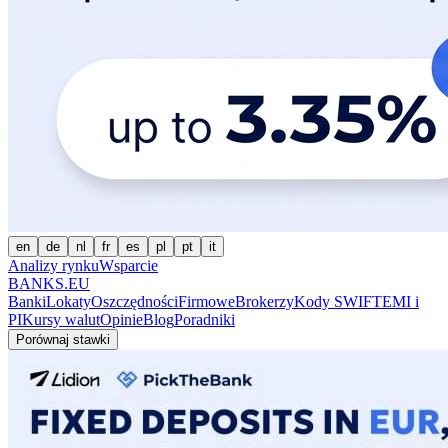
en
de
nl
fr
es
pl
pt
it
Analizy rynku
Wsparcie
BANKS.EU
Banki
Lokaty
Oszczędności
Firmowe
Brokerzy
Kody SWIFT
EMI i
PI
Kursy walut
Opinie
Blog
Poradniki
Porównaj stawki