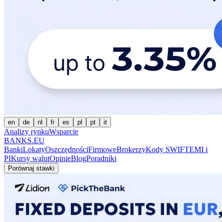
en
de
nl
fr
es
pl
pt
it
Analizy rynku
Wsparcie
BANKS.EU
Banki
Lokaty
Oszczędności
Firmowe
Brokerzy
Kody SWIFT
EMI i
PI
Kursy walut
Opinie
Blog
Poradniki
Porównaj stawki