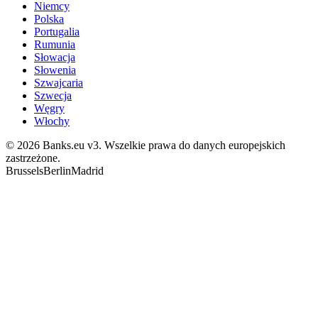
Niemcy
Polska
Portugalia
Rumunia
Słowacja
Słowenia
Szwajcaria
Szwecja
Węgry
Włochy
© 2026 Banks.eu v3. Wszelkie prawa do danych europejskich
zastrzeżone.
Brussels
Berlin
Madrid