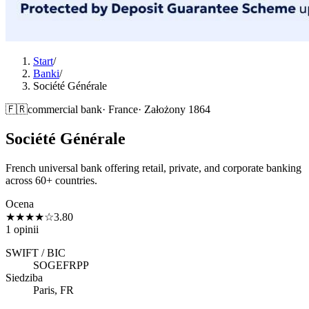
Start
/
Banki
/
Société Générale
🇫🇷
commercial
bank
·
France
·
Założony
1864
Société Générale
French universal bank offering retail, private, and corporate banking
across 60+ countries.
Ocena
★★★★
☆
3.80
1 opinii
SWIFT / BIC
SOGEFRPP
Siedziba
Paris, FR