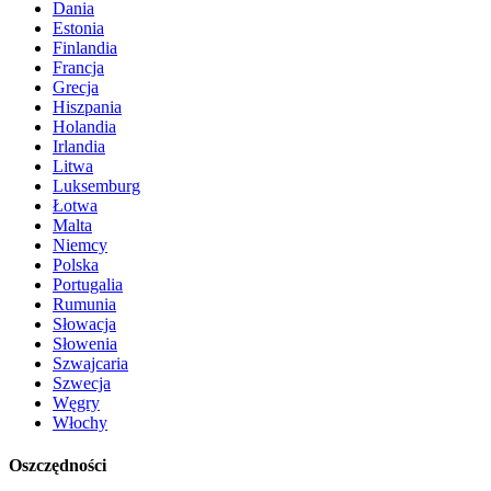
Dania
Estonia
Finlandia
Francja
Grecja
Hiszpania
Holandia
Irlandia
Litwa
Luksemburg
Łotwa
Malta
Niemcy
Polska
Portugalia
Rumunia
Słowacja
Słowenia
Szwajcaria
Szwecja
Węgry
Włochy
Oszczędności