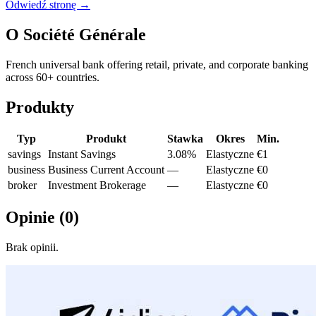
Odwiedź stronę →
O
Société Générale
French universal bank offering retail, private, and corporate banking
across 60+ countries.
Produkty
Typ
Produkt
Stawka
Okres
Min.
savings
Instant Savings
3.08%
Elastyczne
€1
business
Business Current Account
—
Elastyczne
€0
broker
Investment Brokerage
—
Elastyczne
€0
Opinie
(
0
)
Brak opinii.