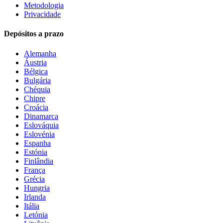
Metodologia
Privacidade
Depósitos a prazo
Alemanha
Áustria
Bélgica
Bulgária
Chéquia
Chipre
Croácia
Dinamarca
Eslováquia
Eslovénia
Espanha
Estónia
Finlândia
França
Grécia
Hungria
Irlanda
Itália
Letónia