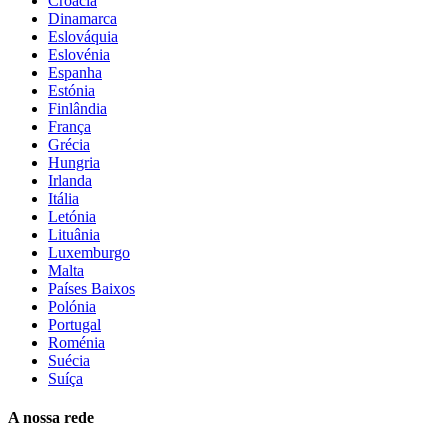
Croácia
Dinamarca
Eslováquia
Eslovénia
Espanha
Estónia
Finlândia
França
Grécia
Hungria
Irlanda
Itália
Letónia
Lituânia
Luxemburgo
Malta
Países Baixos
Polónia
Portugal
Roménia
Suécia
Suíça
A nossa rede