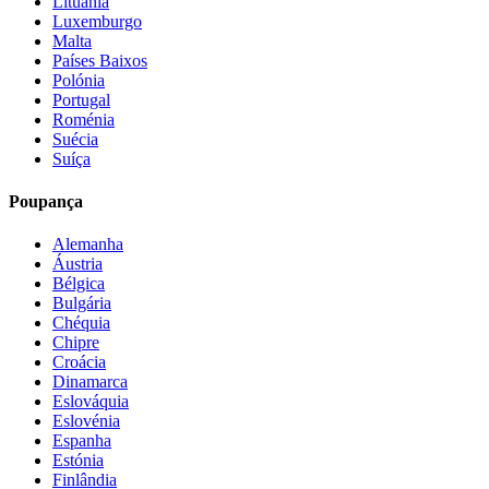
Lituânia
Luxemburgo
Malta
Países Baixos
Polónia
Portugal
Roménia
Suécia
Suíça
Poupança
Alemanha
Áustria
Bélgica
Bulgária
Chéquia
Chipre
Croácia
Dinamarca
Eslováquia
Eslovénia
Espanha
Estónia
Finlândia