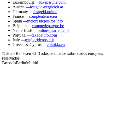
Luxembourg
—
luxepargne.com
Austria
—
festgeld-vergleich.at
Germany
—
festgeld.online
France
—
compteaterme.eu
Spain
—
mejoresdepositos.info
Belgium
—
comptedepargne.be
Netherlands
—
onlinespaarrente.nl
Portugal
—
taxadejuro.com
Italy
—
miglioridepositi.it
Greece & Cyprus
—
epitokia.eu
© 2026 Banks.eu v3. Todos os direitos sobre dados europeus
reservados.
Brussels
Berlin
Madrid