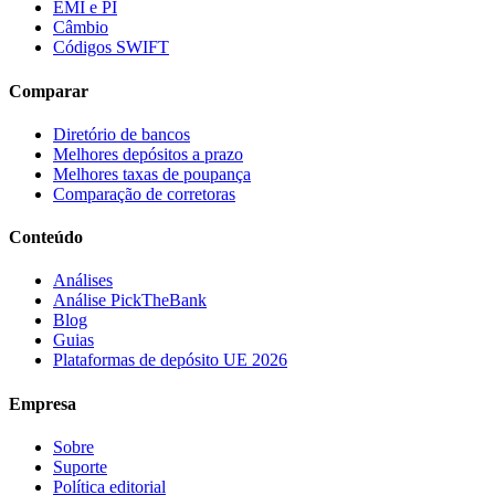
EMI e PI
Câmbio
Códigos SWIFT
Comparar
Diretório de bancos
Melhores depósitos a prazo
Melhores taxas de poupança
Comparação de corretoras
Conteúdo
Análises
Análise PickTheBank
Blog
Guias
Plataformas de depósito UE 2026
Empresa
Sobre
Suporte
Política editorial