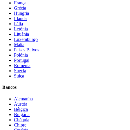
França
Grécia
Hungria
Irlanda
Itália
Letónia
Lituânia
Luxemburgo
Malta
Países Baixos
Polónia
Portugal
Roménia
Suécia
Suíça
Bancos
Alemanha
Áustria
Bélgica
Bulgária
Chéquia
Chipre