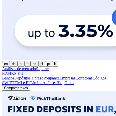
en
de
nl
fr
es
pl
pt
it
Análises de mercado
Suporte
BANKS.EU
Bancos
Depósitos a prazo
Poupança
Empresas
Corretoras
Códigos
SWIFT
EMI e PI
Câmbio
Análises
Blog
Guias
Comparar taxas