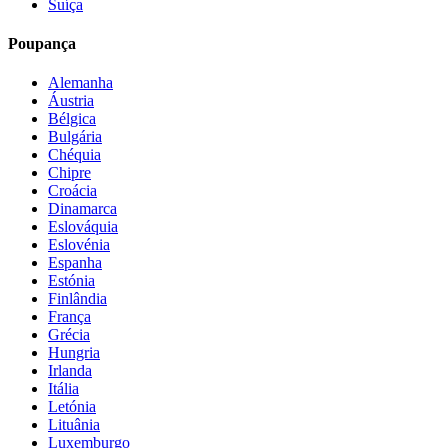
Suíça
Poupança
Alemanha
Áustria
Bélgica
Bulgária
Chéquia
Chipre
Croácia
Dinamarca
Eslováquia
Eslovénia
Espanha
Estónia
Finlândia
França
Grécia
Hungria
Irlanda
Itália
Letónia
Lituânia
Luxemburgo