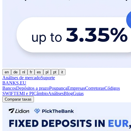
en
de
nl
fr
es
pl
pt
it
Análises de mercado
Suporte
BANKS.EU
Bancos
Depósitos a prazo
Poupança
Empresas
Corretoras
Códigos
SWIFT
EMI e PI
Câmbio
Análises
Blog
Guias
Comparar taxas