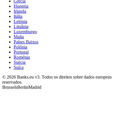
Grécia
Hungria
Irlanda
Itália
Letónia
Lituânia
Luxemburgo
Malta
Países Baixos
Polónia
Portugal
Roménia
Suécia
Suíça
© 2026 Banks.eu v3. Todos os direitos sobre dados europeus
reservados.
Brussels
Berlin
Madrid