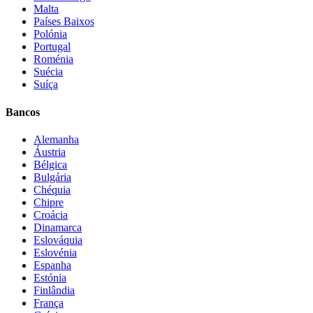
Malta
Países Baixos
Polónia
Portugal
Roménia
Suécia
Suíça
Bancos
Alemanha
Áustria
Bélgica
Bulgária
Chéquia
Chipre
Croácia
Dinamarca
Eslováquia
Eslovénia
Espanha
Estónia
Finlândia
França