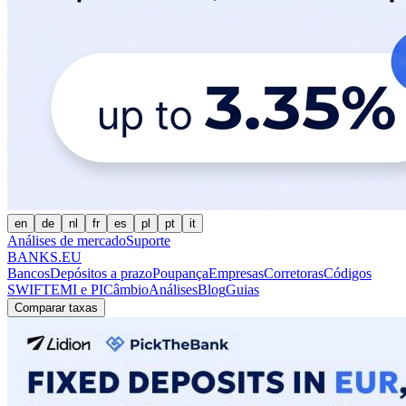
en
de
nl
fr
es
pl
pt
it
Análises de mercado
Suporte
BANKS.EU
Bancos
Depósitos a prazo
Poupança
Empresas
Corretoras
Códigos
SWIFT
EMI e PI
Câmbio
Análises
Blog
Guias
Comparar taxas