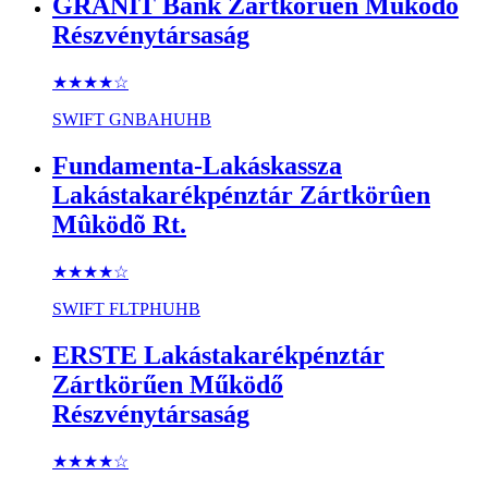
GRÁNIT Bank Zártkörûen Mûködõ
Részvénytársaság
★★★★
☆
SWIFT
GNBAHUHB
Fundamenta-Lakáskassza
Lakástakarékpénztár Zártkörûen
Mûködõ Rt.
★★★★
☆
SWIFT
FLTPHUHB
ERSTE Lakástakarékpénztár
Zártkörűen Működő
Részvénytársaság
★★★★
☆