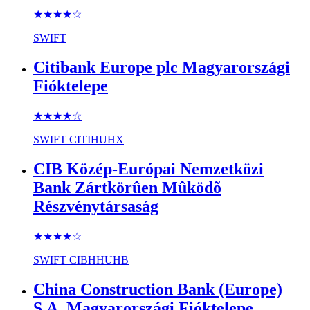
★★★★
☆
SWIFT
Citibank Europe plc Magyarországi
Fióktelepe
★★★★
☆
SWIFT
CITIHUHX
CIB Közép-Európai Nemzetközi
Bank Zártkörûen Mûködõ
Részvénytársaság
★★★★
☆
SWIFT
CIBHHUHB
China Construction Bank (Europe)
S.A. Magyarországi Fióktelepe