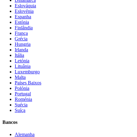
Dinamarca
Eslováquia
Eslovénia
Espanha
Estónia
Finlândia
França
Grécia
Hungria
Irlanda
Itália
Letónia
Lituânia
Luxemburgo
Malta
Países Baixos
Polónia
Portugal
Roménia
Suécia
Suíça
Bancos
Alemanha