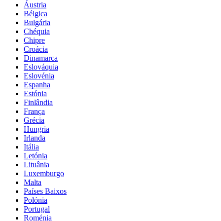
Áustria
Bélgica
Bulgária
Chéquia
Chipre
Croácia
Dinamarca
Eslováquia
Eslovénia
Espanha
Estónia
Finlândia
França
Grécia
Hungria
Irlanda
Itália
Letónia
Lituânia
Luxemburgo
Malta
Países Baixos
Polónia
Portugal
Roménia