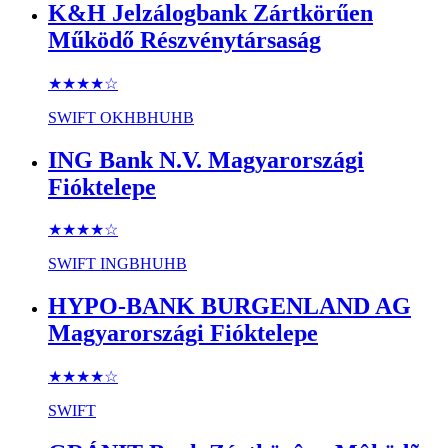
K&H Jelzálogbank Zártkörűen
Működő Részvénytársaság
★★★★
☆
SWIFT
OKHBHUHB
ING Bank N.V. Magyarországi
Fióktelepe
★★★★
☆
SWIFT
INGBHUHB
HYPO-BANK BURGENLAND AG
Magyarországi Fióktelepe
★★★★
☆
SWIFT