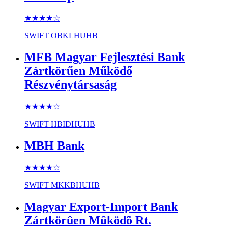
★★★★
☆
SWIFT
OBKLHUHB
MFB Magyar Fejlesztési Bank
Zártkörűen Működő
Részvénytársaság
★★★★
☆
SWIFT
HBIDHUHB
MBH Bank
★★★★
☆
SWIFT
MKKBHUHB
Magyar Export-Import Bank
Zártkörûen Mûködõ Rt.