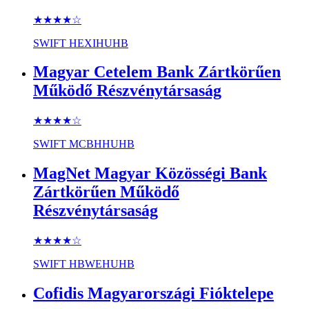
★★★★
☆
SWIFT
HEXIHUHB
Magyar Cetelem Bank Zártkörűen
Működő Részvénytársaság
★★★★
☆
SWIFT
MCBHHUHB
MagNet Magyar Közösségi Bank
Zártkörűen Működő
Részvénytársaság
★★★★
☆
SWIFT
HBWEHUHB
Cofidis Magyarországi Fióktelepe