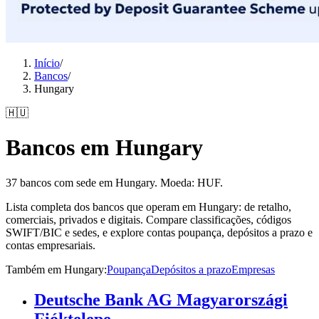
Início
/
Bancos
/
Hungary
🇭🇺
Bancos em Hungary
37 bancos com sede em Hungary. Moeda: HUF.
Lista completa dos bancos que operam em Hungary: de retalho,
comerciais, privados e digitais. Compare classificações, códigos
SWIFT/BIC e sedes, e explore contas poupança, depósitos a prazo e
contas empresariais.
Também em Hungary
:
Poupança
Depósitos a prazo
Empresas
Deutsche Bank AG Magyarországi
Fióktelepe