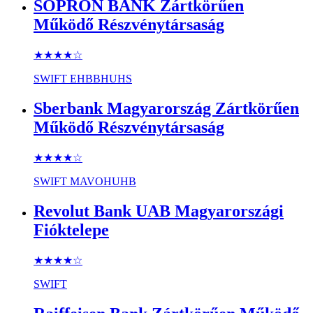
SOPRON BANK Zártkörűen
Működő Részvénytársaság
★★★★
☆
SWIFT
EHBBHUHS
Sberbank Magyarország Zártkörűen
Működő Részvénytársaság
★★★★
☆
SWIFT
MAVOHUHB
Revolut Bank UAB Magyarországi
Fióktelepe
★★★★
☆
SWIFT