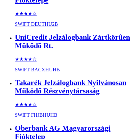
★★★★
☆
SWIFT
DEUTHU2B
UniCredit Jelzálogbank Zártkörûen
Mûködõ Rt.
★★★★
☆
SWIFT
BACXHUHB
Takarék Jelzálogbank Nyilvánosan
Működő Részvénytársaság
★★★★
☆
SWIFT
FHJBHUHB
Oberbank AG Magyarországi
Fióktelep