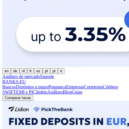
en
de
nl
fr
es
pl
pt
it
Análises de mercado
Suporte
BANKS.EU
Bancos
Depósitos a prazo
Poupança
Empresas
Corretoras
Códigos
SWIFT
EMI e PI
Câmbio
Análises
Blog
Guias
Comparar taxas