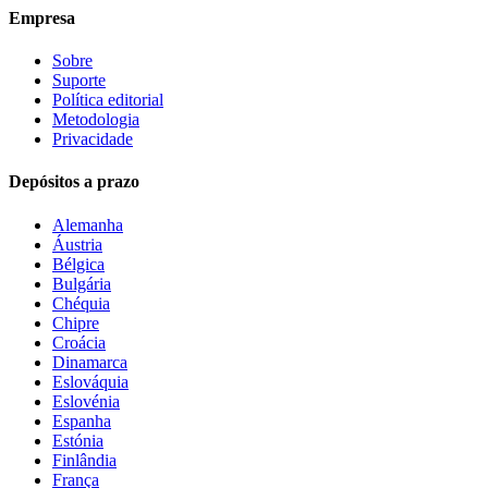
Empresa
Sobre
Suporte
Política editorial
Metodologia
Privacidade
Depósitos a prazo
Alemanha
Áustria
Bélgica
Bulgária
Chéquia
Chipre
Croácia
Dinamarca
Eslováquia
Eslovénia
Espanha
Estónia
Finlândia
França