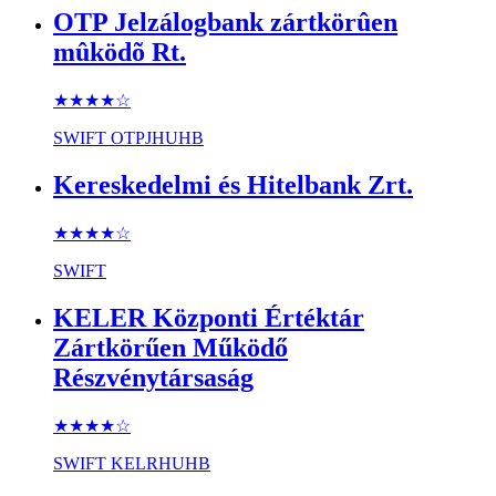
OTP Jelzálogbank zártkörûen
mûködõ Rt.
★★★★
☆
SWIFT
OTPJHUHB
Kereskedelmi és Hitelbank Zrt.
★★★★
☆
SWIFT
KELER Központi Értéktár
Zártkörűen Működő
Részvénytársaság
★★★★
☆
SWIFT
KELRHUHB