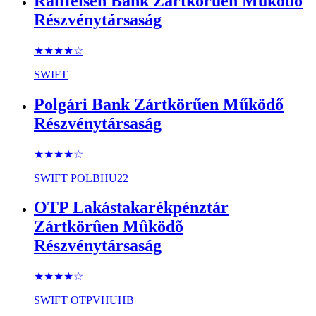
Raiffeisen Bank Zártkörűen Működő
Részvénytársaság
★★★★
☆
SWIFT
Polgári Bank Zártkörűen Működő
Részvénytársaság
★★★★
☆
SWIFT
POLBHU22
OTP Lakástakarékpénztár
Zártkörûen Mûködõ
Részvénytársaság
★★★★
☆
SWIFT
OTPVHUHB