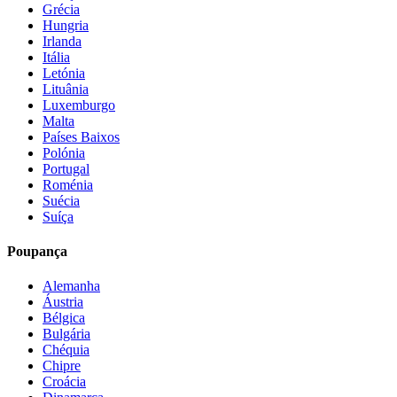
Grécia
Hungria
Irlanda
Itália
Letónia
Lituânia
Luxemburgo
Malta
Países Baixos
Polónia
Portugal
Roménia
Suécia
Suíça
Poupança
Alemanha
Áustria
Bélgica
Bulgária
Chéquia
Chipre
Croácia