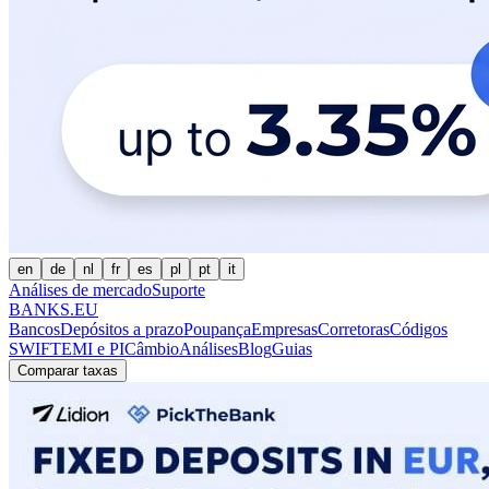
en
de
nl
fr
es
pl
pt
it
Análises de mercado
Suporte
BANKS.EU
Bancos
Depósitos a prazo
Poupança
Empresas
Corretoras
Códigos
SWIFT
EMI e PI
Câmbio
Análises
Blog
Guias
Comparar taxas