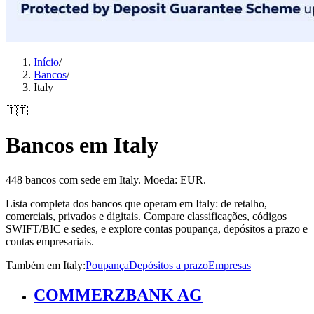
Início
/
Bancos
/
Italy
🇮🇹
Bancos em Italy
448 bancos com sede em Italy. Moeda: EUR.
Lista completa dos bancos que operam em Italy: de retalho,
comerciais, privados e digitais. Compare classificações, códigos
SWIFT/BIC e sedes, e explore contas poupança, depósitos a prazo e
contas empresariais.
Também em Italy
:
Poupança
Depósitos a prazo
Empresas
COMMERZBANK AG