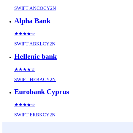
SWIFT
ANCOCY2N
Alpha Bank
★★★★
☆
SWIFT
ABKLCY2N
Hellenic bank
★★★★
☆
SWIFT
HEBACY2N
Eurobank Cyprus
★★★★
☆
SWIFT
ERBKCY2N