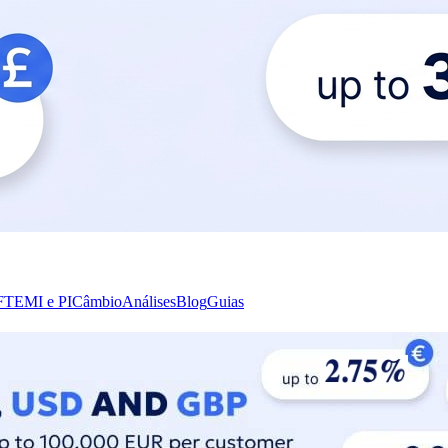
FT
EMI e PI
Câmbio
Análises
Blog
Guias