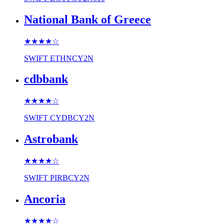
National Bank of Greece
★★★★
☆
SWIFT
ETHNCY2N
cdbbank
★★★★
☆
SWIFT
CYDBCY2N
Astrobank
★★★★
☆
SWIFT
PIRBCY2N
Ancoria
★★★★
☆