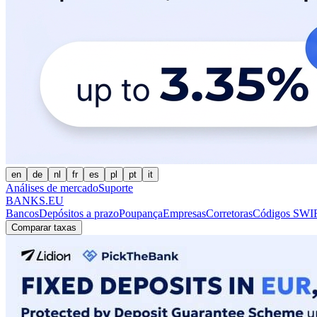
en
de
nl
fr
es
pl
pt
it
Análises de mercado
Suporte
BANKS.EU
Bancos
Depósitos a prazo
Poupança
Empresas
Corretoras
Códigos SWI
Comparar taxas