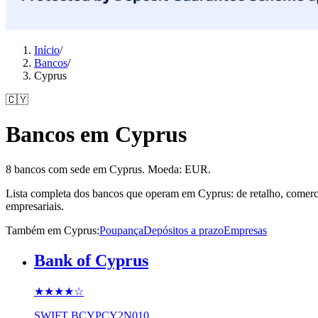
Início
/
Bancos
/
Cyprus
🇨🇾
Bancos em Cyprus
8 bancos com sede em Cyprus. Moeda: EUR.
Lista completa dos bancos que operam em Cyprus: de retalho, comerci
empresariais.
Também em Cyprus
:
Poupança
Depósitos a prazo
Empresas
Bank of Cyprus
★★★★
☆
SWIFT
BCYPCY2N010