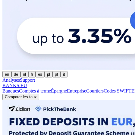
en
de
nl
fr
es
pl
pt
it
Analyses
Support
BANKS.EU
Banques
Comptes à terme
Épargne
Entreprise
Courtiers
Codes SWIFT
E
Comparer les taux