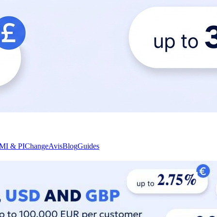
MI & PI
Change
Avis
Blog
Guides