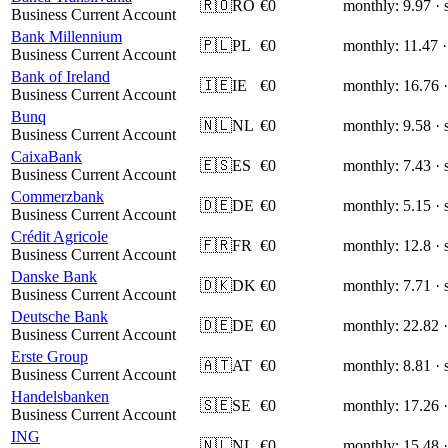
🇷🇴
RO
€0
monthly: 9.97 · 
Business Current Account
Bank Millennium
🇵🇱
PL
€0
monthly: 11.47 ·
Business Current Account
Bank of Ireland
🇮🇪
IE
€0
monthly: 16.76 ·
Business Current Account
Bunq
🇳🇱
NL
€0
monthly: 9.58 · 
Business Current Account
CaixaBank
🇪🇸
ES
€0
monthly: 7.43 · 
Business Current Account
Commerzbank
🇩🇪
DE
€0
monthly: 5.15 · 
Business Current Account
Crédit Agricole
🇫🇷
FR
€0
monthly: 12.8 · 
Business Current Account
Danske Bank
🇩🇰
DK
€0
monthly: 7.71 · 
Business Current Account
Deutsche Bank
🇩🇪
DE
€0
monthly: 22.82 ·
Business Current Account
Erste Group
🇦🇹
AT
€0
monthly: 8.81 · 
Business Current Account
Handelsbanken
🇸🇪
SE
€0
monthly: 17.26 ·
Business Current Account
ING
🇳🇱
NL
€0
monthly: 15.48 ·