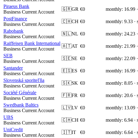
Piraeus Bank
🇬🇷
GR
€0
monthly: 16.99 ·
Business Current Account
PostFinance
🇨🇭
CH
€0
monthly: 9.33 · 
Business Current Account
Rabobank
🇳🇱
NL
€0
monthly: 24.23 ·
Business Current Account
Raiffeisen Bank International
🇦🇹
AT
€0
monthly: 21.99 ·
Business Current Account
SEB
🇸🇪
SE
€0
monthly: 22.09 ·
Business Current Account
Santander
🇪🇸
ES
€0
monthly: 16.99 ·
Business Current Account
Slovenská sporiteľňa
🇸🇰
SK
€0
monthly: 8.05 · 
Business Current Account
Société Générale
🇫🇷
FR
€0
monthly: 20.6 · 
Business Current Account
Swedbank Baltics
🇱🇻
LV
€0
monthly: 13.09 ·
Business Current Account
UBS
🇨🇭
CH
€0
monthly: 6.94 · 
Business Current Account
UniCredit
🇮🇹
IT
€0
monthly: 6.64 · 
Business Current Account