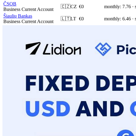
ČSOB
🇨🇿
CZ
€0
monthly: 7.76 · 
Business Current Account
Šiaulių Bankas
🇱🇹
LT
€0
monthly: 6.46 · 
Business Current Account