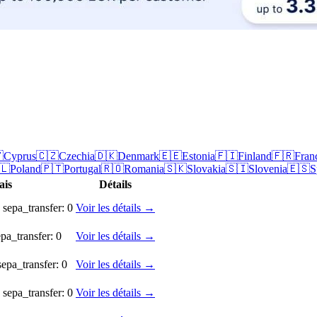

Cyprus
🇨🇿
Czechia
🇩🇰
Denmark
🇪🇪
Estonia
🇫🇮
Finland
🇫🇷
Fran
🇱
Poland
🇵🇹
Portugal
🇷🇴
Romania
🇸🇰
Slovakia
🇸🇮
Slovenia
🇪🇸
S
ais
Détails
 sepa_transfer: 0
Voir les détails →
epa_transfer: 0
Voir les détails →
sepa_transfer: 0
Voir les détails →
 sepa_transfer: 0
Voir les détails →