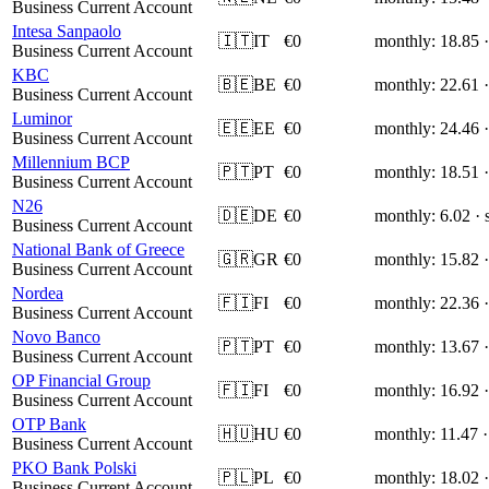
Business Current Account
Intesa Sanpaolo
🇮🇹
IT
€0
monthly: 18.85 ·
Business Current Account
KBC
🇧🇪
BE
€0
monthly: 22.61 ·
Business Current Account
Luminor
🇪🇪
EE
€0
monthly: 24.46 ·
Business Current Account
Millennium BCP
🇵🇹
PT
€0
monthly: 18.51 ·
Business Current Account
N26
🇩🇪
DE
€0
monthly: 6.02 · 
Business Current Account
National Bank of Greece
🇬🇷
GR
€0
monthly: 15.82 ·
Business Current Account
Nordea
🇫🇮
FI
€0
monthly: 22.36 ·
Business Current Account
Novo Banco
🇵🇹
PT
€0
monthly: 13.67 ·
Business Current Account
OP Financial Group
🇫🇮
FI
€0
monthly: 16.92 ·
Business Current Account
OTP Bank
🇭🇺
HU
€0
monthly: 11.47 ·
Business Current Account
PKO Bank Polski
🇵🇱
PL
€0
monthly: 18.02 ·
Business Current Account