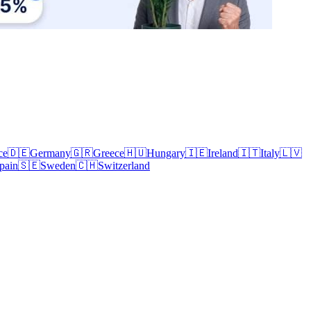
ce
🇩🇪
Germany
🇬🇷
Greece
🇭🇺
Hungary
🇮🇪
Ireland
🇮🇹
Italy
🇱🇻
pain
🇸🇪
Sweden
🇨🇭
Switzerland