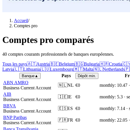
Accueil
/
Comptes pro
Comptes pro comparés
40 comptes courants professionnels de banques européennes.
Tous les pays
🇦🇹
Austria
🇧🇪
Belgium
🇧🇬
Bulgaria
🇭🇷
Croatia
🇨
Latvia
🇱🇹
Lithuania
🇱🇺
Luxembourg
🇲🇹
Malta
🇳🇱
Netherlands
🇵
Pays
Fr
Banque
▲
Dépôt min.
ABN AMRO
🇳🇱
NL
€0
monthly: 10.47 ·
Business Current Account
AIB
🇮🇪
IE
€0
monthly: 5.3 · s
Business Current Account
BBVA
🇪🇸
ES
€0
monthly: 7.14 · 
Business Current Account
BNP Paribas
🇫🇷
FR
€0
monthly: 22.05 ·
Business Current Account
Banca Transilvania