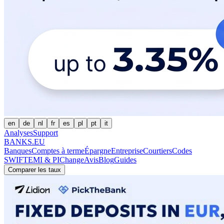
en
de
nl
fr
es
pl
pt
it
Analyses
Support
BANKS.EU
Banques
Comptes à terme
Épargne
Entreprise
Courtiers
Codes
SWIFT
EMI & PI
Change
Avis
Blog
Guides
Comparer les taux