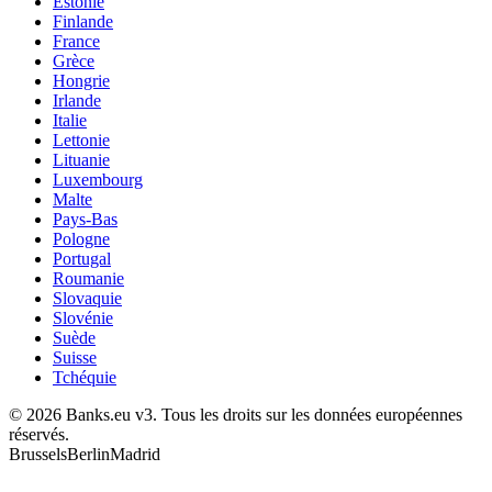
Estonie
Finlande
France
Grèce
Hongrie
Irlande
Italie
Lettonie
Lituanie
Luxembourg
Malte
Pays-Bas
Pologne
Portugal
Roumanie
Slovaquie
Slovénie
Suède
Suisse
Tchéquie
© 2026 Banks.eu v3. Tous les droits sur les données européennes
réservés.
Brussels
Berlin
Madrid