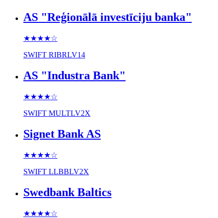
AS "Reģionālā investīciju banka"
★★★★
☆
SWIFT
RIBRLV14
AS "Industra Bank"
★★★★
☆
SWIFT
MULTLV2X
Signet Bank AS
★★★★
☆
SWIFT
LLBBLV2X
Swedbank Baltics
★★★★
☆