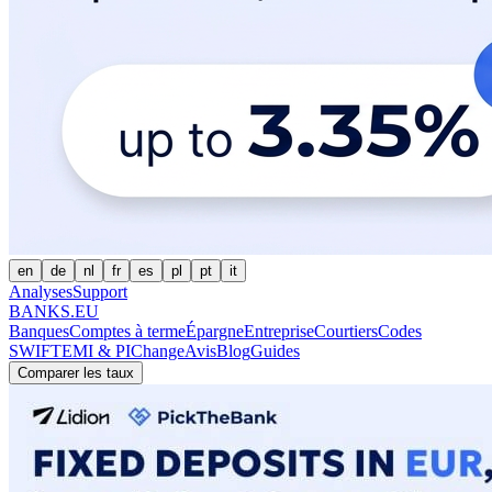
en
de
nl
fr
es
pl
pt
it
Analyses
Support
BANKS.EU
Banques
Comptes à terme
Épargne
Entreprise
Courtiers
Codes
SWIFT
EMI & PI
Change
Avis
Blog
Guides
Comparer les taux