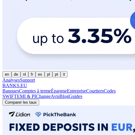
en
de
nl
fr
es
pl
pt
it
Analyses
Support
BANKS.EU
Banques
Comptes à terme
Épargne
Entreprise
Courtiers
Codes
SWIFT
EMI & PI
Change
Avis
Blog
Guides
Comparer les taux